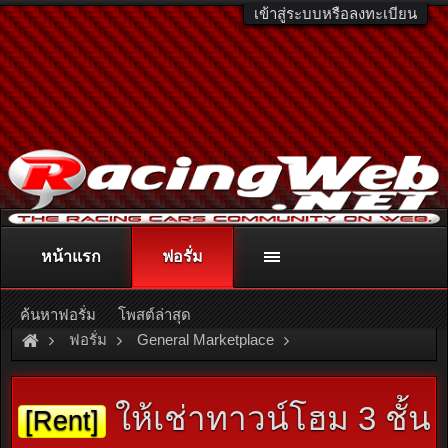
เข้าสู่ระบบหรือลงทะเบียน
หน้าแรก
ฟอรั่ม
ติดต่อลงโฆษณา
racingweb@gmail.com
หรือโทร. 081-811-1138
หรืออ่านรายละเอียดเพิ่มเติม คลิกที่นี่
ค้นหาฟอรั่ม
โพสต์ล่าสุด
ฟอรั่ม
General Marketplace
สินค้าทั่วไป ไม่มีหมวดหมู่
ให้เช่าทาวน์โฮม 3 ชั้น
[Rent]