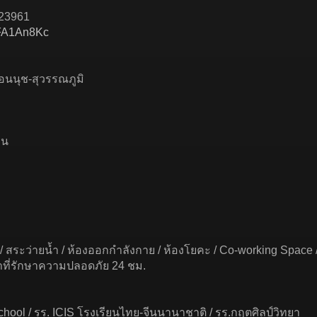
823961
3xFA1An8Kc
อ่อนนุช-สุวรรณภูมิ
อน
ฮ้าส์ / สระว่ายนํ้า / ห้องออกกำลังกาย / ห้องโยคะ / Co-working 
้าที่รักษาความปลอดภัย 24 ชม.
School / รร. ICIS โรงเรียนไทย-จีนนานาชาติ / รร.กฤตศิลป์วิทยา