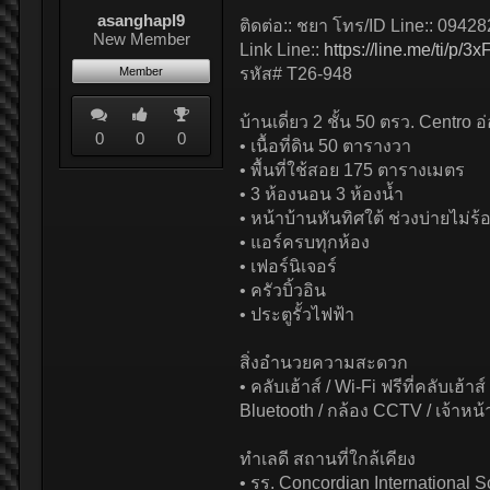
asanghapl9
ติดต่อ:: ชยา โทร/ID Line:: 0942
New Member
Link Line::
https://line.me/ti/p/
Member
รหัส# T26-948
บ้านเดี่ยว 2 ชั้น 50 ตรว. Centro 
0
0
0
• เนื้อที่ดิน 50 ตารางวา
• พื้นที่ใช้สอย 175 ตารางเมตร
• 3 ห้องนอน 3 ห้องน้ำ
• หน้าบ้านหันทิศใต้ ช่วงบ่ายไม่ร้
• แอร์ครบทุกห้อง
• เฟอร์นิเจอร์
• ครัวบิ้วอิน
• ประตูรั้วไฟฟ้า
สิ่งอำนวยความสะดวก
• คลับเฮ้าส์ / Wi-Fi ฟรีที่คลับเ
Bluetooth / กล้อง CCTV / เจ้าหน
ทำเลดี สถานที่ใกล้เคียง
• รร. Concordian International 