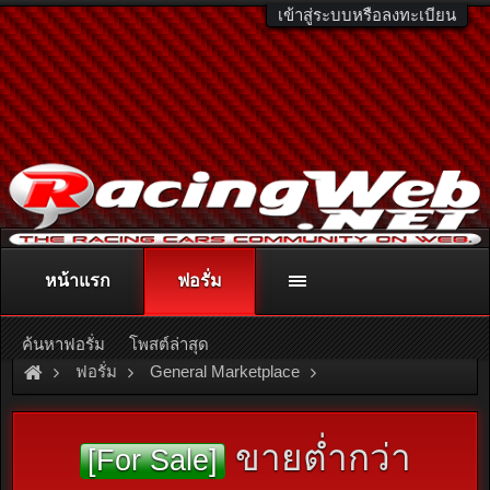
เข้าสู่ระบบหรือลงทะเบียน
หน้าแรก
ฟอรั่ม
ติดต่อลงโฆษณา
racingweb@gmail.com
หรือโทร. 081-811-1138
หรืออ่านรายละเอียดเพิ่มเติม คลิกที่นี่
ค้นหาฟอรั่ม
โพสต์ล่าสุด
ฟอรั่ม
General Marketplace
สินค้าทั่วไป ไม่มีหมวดหมู่
ขายต่ำกว่า
[For Sale]