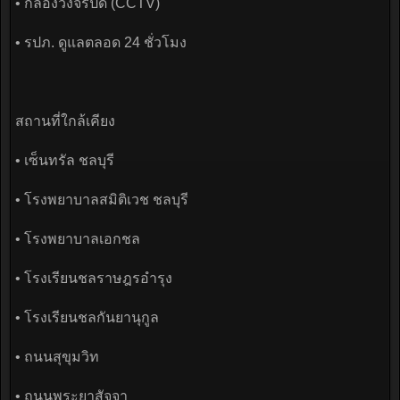
• กล้องวงจรปิด (CCTV)
• รปภ. ดูแลตลอด 24 ชั่วโมง
สถานที่ใกล้เคียง
• เซ็นทรัล ชลบุรี
• โรงพยาบาลสมิติเวช ชลบุรี
• โรงพยาบาลเอกชล
• โรงเรียนชลราษฎรอำรุง
• โรงเรียนชลกันยานุกูล
• ถนนสุขุมวิท
• ถนนพระยาสัจจา