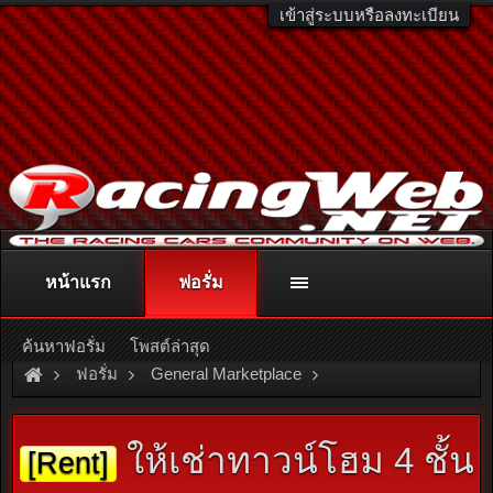
เข้าสู่ระบบหรือลงทะเบียน
หน้าแรก
ฟอรั่ม
ติดต่อลงโฆษณา
racingweb@gmail.com
หรือโทร. 081-811-1138
หรืออ่านรายละเอียดเพิ่มเติม คลิกที่นี่
ค้นหาฟอรั่ม
โพสต์ล่าสุด
ฟอรั่ม
General Marketplace
สินค้าทั่วไป ไม่มีหมวดหมู่
ให้เช่าทาวน์โฮม 4 ชั้น
[Rent]