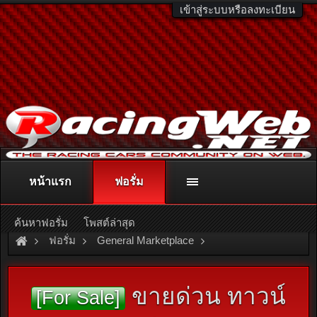
เข้าสู่ระบบหรือลงทะเบียน
หน้าแรก
ฟอรั่ม
ติดต่อลงโฆษณา
racingweb@gmail.com
หรือโทร. 081-811-1138
หรืออ่านรายละเอียดเพิ่มเติม คลิกที่นี่
ค้นหาฟอรั่ม
โพสต์ล่าสุด
ฟอรั่ม
General Marketplace
สินค้าทั่วไป ไม่มีหมวดหมู่
ขายด่วน ทาวน์
[For Sale]