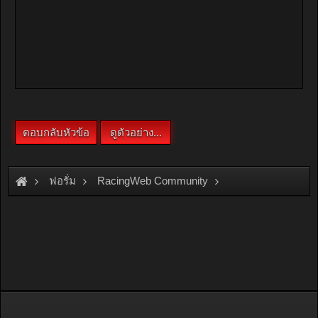
ฟอรั่ม
RacingWeb Community
Car Audio & GPS Forum
งบ6000บาท แนะนำFrontให้ด้วยคร