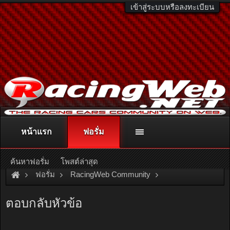
เข้าสู่ระบบหรือลงทะเบียน
หน้าแรก
ฟอรั่ม
ติดต่อลงโฆษณา
racingweb@gmail.com
หรือโทร. 081-811-1138
หรืออ่านรายละเอียดเพิ่มเติม คลิกที่นี่
ค้นหาฟอรั่ม
โพสต์ล่าสุด
ฟอรั่ม
RacingWeb Community
Car Audio & GPS Forum
งบ6000บาท แนะนำFrontให้ด้วยคร
ตอบกลับหัวข้อ