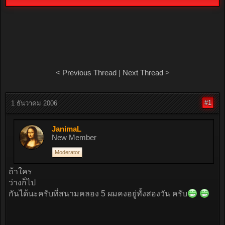
<
Previous Thread
|
Next Thread
>
#1
1 ธันวาคม 2006
JanimaL
New Member
Moderator
ถ้าใคร
ว่างก็ไป
กันได้นะครับที่สนามคลอง 5 ผมคงอยู่ทั้งสองวัน ครับ