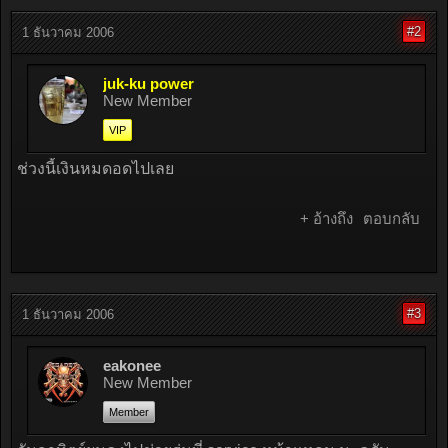
#2
1 ธันวาคม 2006
juk-ku power
New Member
VIP
ช่วงนี้เงินหมดอดไปเลย
+ อ้างถึง
ตอบกลับ
#3
1 ธันวาคม 2006
eakonee
New Member
Member