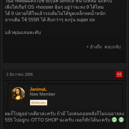
วันอาทิตย์ผมคงไปช่วยรุ่นพี่ service หน้าแหลม นะครับ
เพิ่งใส่เกียร์ OS +hoosier ลุ้นๆ อยู่ว่าจะลง 9 ได้ไหม
ได้ 9 ปลายก็ดีใจแล้วรถเดิมไม่ได้ขูดเหล็กลดน้ำหนัก
จากเดิม ใช้ 555R ได้ สิบกว่าๆ ลงรุ่น super six
แล้วคุณแจนละคับ
+ อ้างถึง
ตอบกลับ
#4
2 ธันวาคม 2006
JanimaL
New Member
Moderator
ผมก็ไปดูอย่างเดียวล่ะครับ ถ้ามี โอเพ่นถอยหลังก็ไม่แน่อาจลง
555 ไปอยู่กะ OTTO SHOP น่ะครับ เจอก็ทักได้นะครับ