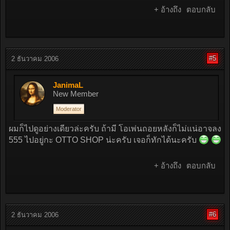
+ อ้างถึง
ตอบกลับ
#5
2 ธันวาคม 2006
JanimaL
New Member
Moderator
ผมก็ไปดูอย่างเดียวล่ะครับ ถ้ามี โอเพ่นถอยหลังก็ไม่แน่อาจลง
555 ไปอยู่กะ OTTO SHOP น่ะครับ เจอก็ทักได้นะครับ
+ อ้างถึง
ตอบกลับ
#6
2 ธันวาคม 2006