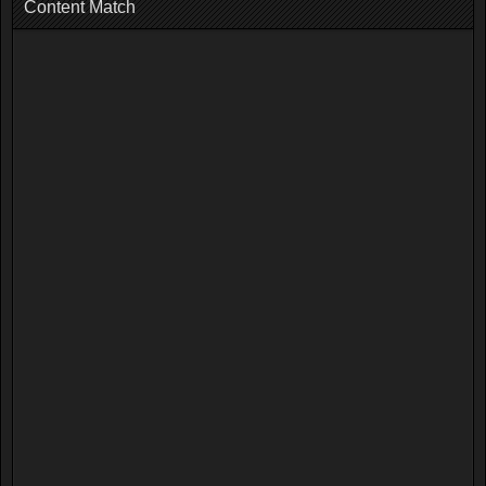
Content Match