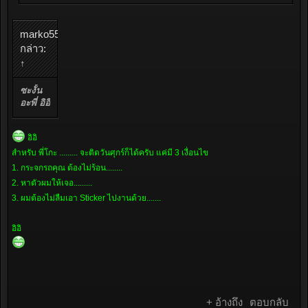
marko555
กล่าว:
↑
ซะงั้น
อะพี่ อิอิ
อิอิ
สำหรับ พี่โกะ ......... จะติดวันศุกร์ก็ได้ครับ แค่มี 3 เงื่อนไข
1. กระจกรถคุณ ต้องไม่ร้อน........
2. หาตัวผมให้เจอ.........
3. ผมต้องไม่ลืมเอา Sticker ไปงานด้วย.......
อิอิ
+ อ้างถึง
ตอบกลับ