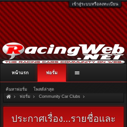
เข้าสู่ระบบหรือลงทะเบียน
หน้าแรก
ฟอรั่ม
ติดต่อลงโฆษณา
racingweb@gmail.com
หรือโทร. 081-811-1138
หรืออ่านรายละเอียดเพิ่มเติม คลิกที่นี่
ค้นหาฟอรั่ม
โพสต์ล่าสุด
ฟอรั่ม
Community Car Clubs
Nissan Car Clubs
BLUEBIRD CLUB
ประกาศเรื่อง...รายชื่อและ