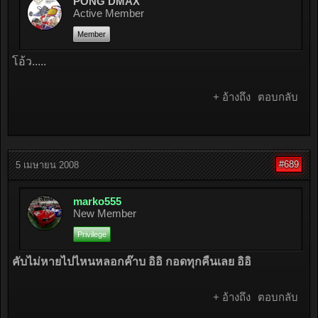
PONG DMAX
Active Member
Member
โอ้ว.....
+ อ้างถึง
ตอบกลับ
#689
5 เมษายน 2008
marko555
New Member
Privilege
คับไม่หายไปไหนหลอกค๊าบ อิอิ
กอดทุกคืนเลย อิอิ
+ อ้างถึง
ตอบกลับ