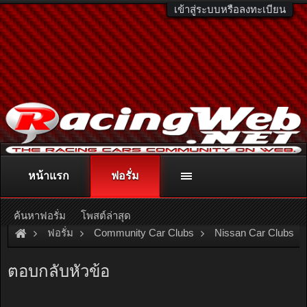
เข้าสู่ระบบหรือลงทะเบียน
หน้าแรก
ฟอรั่ม
ติดต่อลงโฆษณา
racingweb@gmail.com
หรือโทร. 081-811-1138
หรืออ่านรายละเอียดเพิ่มเติม คลิกที่นี่
ค้นหาฟอรั่ม
โพสต์ล่าสุด
ฟอรั่ม
Community Car Clubs
Nissan Car Clubs
BLUEBIRD CLUB
ประกาศเรื่อง...รายชื่อและลำดับสมาชิก
ตอบกลับหัวข้อ