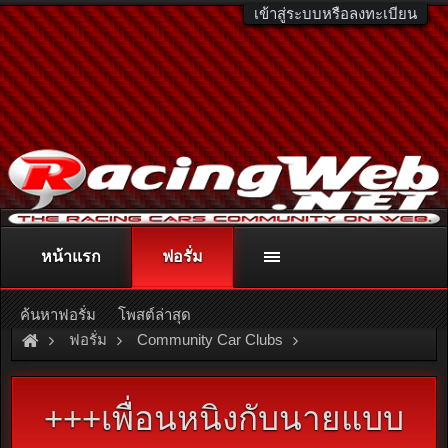
เข้าสู่ระบบหรือลงทะเบียน
หน้าแรก
ฟอรั่ม
ติดต่อลงโฆษณา
racingweb@gmail.com
หรือโทร. 081-811-1138
หรืออ่านรายละเอียดเพิ่มเติม คลิกที่นี่
ค้นหาฟอรั่ม
โพสต์ล่าสุด
ฟอรั่ม
Community Car Clubs
Honda Car Clubs
ClubStream
+++เพื่อนหนิงกับนายแบบ