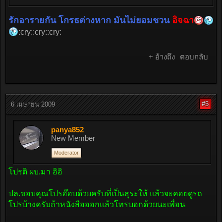
รักอารายกัน โกรธต่างหาก มันไม่ยอมชวน
อิจฉา
:cry::cry::cry:
+ อ้างถึง
ตอบกลับ
#5
6 เมษายน 2009
panya852
New Member
Moderator
โปรติ ผบ.มา อิอิ
ปล.ขอบคุณโปรอ๊อบด้วยครับที่เป็นธุระให้ แล้วจะคอยดูรถ
โปรบ้างครับถ้าหนังสือออกแล้วโทรบอกด้วยนะเพื่อน