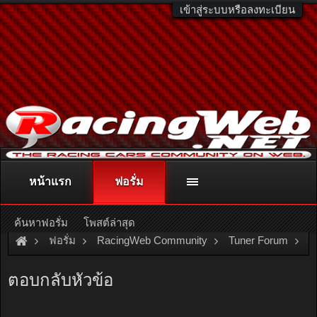
เข้าสู่ระบบหรือลงทะเบียน
หน้าแรก
ฟอรั่ม
ติดต่อลงโฆษณา
racingweb@gmail.com
หรือโทร. 081-811-1138
หรืออ่านรายละเอียดเพิ่มเติม คลิกที่นี่
ค้นหาฟอรั่ม
โพสต์ล่าสุด
ฟอรั่ม
RacingWeb Community
Tuner Forum
E-manage มีของ Copy จีน ด้วยหรือคับ
ตอบกลับหัวข้อ