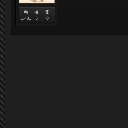
Moderator
1,481
6
0