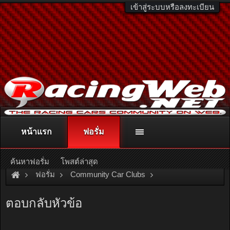
เข้าสู่ระบบหรือลงทะเบียน
หน้าแรก
ฟอรั่ม
ติดต่อลงโฆษณา
racingweb@gmail.com
หรือโทร. 081-811-1138
หรืออ่านรายละเอียดเพิ่มเติม คลิกที่นี่
ค้นหาฟอรั่ม
โพสต์ล่าสุด
ฟอรั่ม
Community Car Clubs
Honda Car Clubs
Club SI
ตอบกลับหัวข้อ
หาเพื่อนกลุ่ม SI ไปเตะบอลคร้าบบ