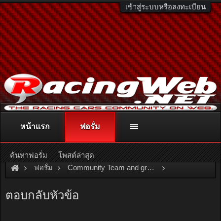
เข้าสู่ระบบหรือลงทะเบียน
หน้าแรก
ฟอรั่ม
ติดต่อลงโฆษณา
racingweb@gmail.com
หรือโทร. 081-811-1138
หรืออ่านรายละเอียดเพิ่มเติม คลิกที่นี่
ค้นหาฟอรั่ม
โพสต์ล่าสุด
ฟอรั่ม
Community Team and group
Team and Group
OSAMA\
ตอบกลับหัวข้อ
อีก 2 เดือน หนูจะออกมาบันเทิงงงงงงงงนะจ๊ะ