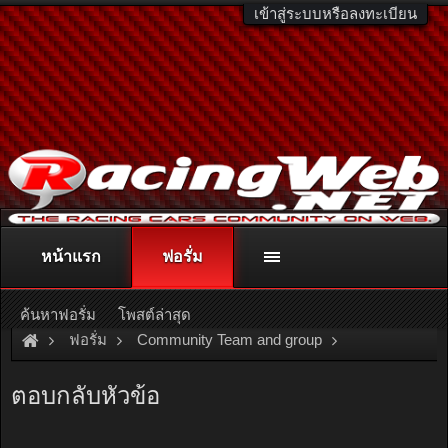
เข้าสู่ระบบหรือลงทะเบียน
หน้าแรก
ฟอรั่ม
ติดต่อลงโฆษณา
racingweb@gmail.com
หรือโทร. 081-811-1138
หรืออ่านรายละเอียดเพิ่มเติม คลิกที่นี่
ค้นหาฟอรั่ม
โพสต์ล่าสุด
ฟอรั่ม
Community Team and group
Team and Group
OSAMA\
ขอบคุณเพื่อนๆพี่น้องที่ไปทะเล ท
ตอบกลับหัวข้อ