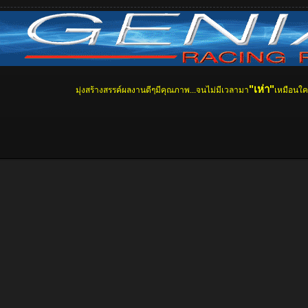
"เห่า"
มุ่งสร้างสรรค์ผลงานดีๆมีคุณภาพ...จนไม่มีเวลามา
เหมือนใ