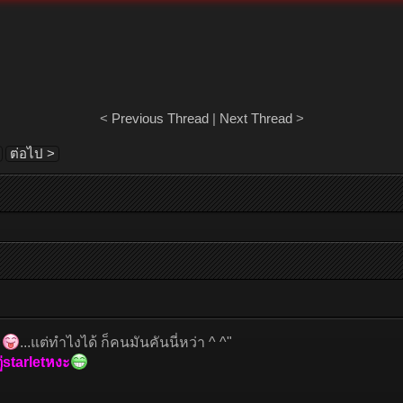
<
Previous Thread
|
Next Thread
>
ต่อไป >
ะ
...แต่ทำไงได้ ก็คนมันคันนี่หว่า ^ ^"
ตู่starletหงะ