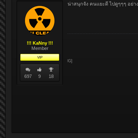
น่าสนุกจัง คนแยะดี ไปดูๆๆๆ อย่าง
!!! KaNny !!!
Member
VIP
697
9
18