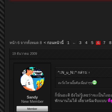
หน้า 6 จากทั้งหมด 8
< ก่อนหน้านี้
1
←
3
4
5
6
7
8
19 ธันวาคม 2009
^::N_u_N::^ กล่าว:
↑
จะวิ่งไหวมั๊ยคับเนี่ยอ่าๆๆ
ก็นั่นอะดิ ยังไม่รู้เลยว่าจะเป็นไงอ
Sandy
พักนานไม่ได้ เดี๋ยวสนิมจับแบบ
พี่
New Member
Member