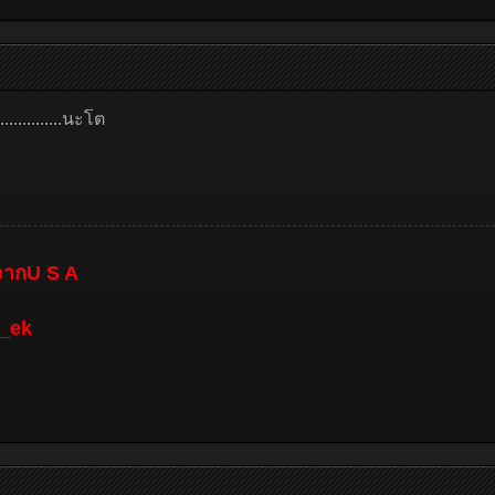
...........นะโต
nจากU S A
g_ek