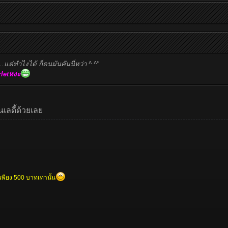
...แต่ทำไงได้ ก็คนมันคันนี่หว่า ^ ^"
tarletหงะ
่นเลดี้ด้วยเลย
เพียง 500 บาทเท่านั้น