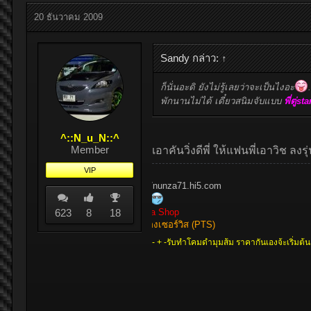
20 ธันวาคม 2009
Sandy กล่าว:
↑
ก็นั่นอะดิ ยังไม่รู้เลยว่าจะเป็นไงอะ
พักนานไม่ได้ เดี๋ยวสนิมจับแบบ
พี่ตู่s
^::N_u_N::^
Member
เอาคันวิ่งดีพี่ ให้แฟนพี่เอาวิช ลงรุ
VIP
http://nunza71.hi5.com
RP II
623
NunZa Shop
8
18
พูนทองเซอร์วิส (PTS)
- + -รับทำโคมดำมุมส้ม ราคากันเองจ้ะเริ่มต้น