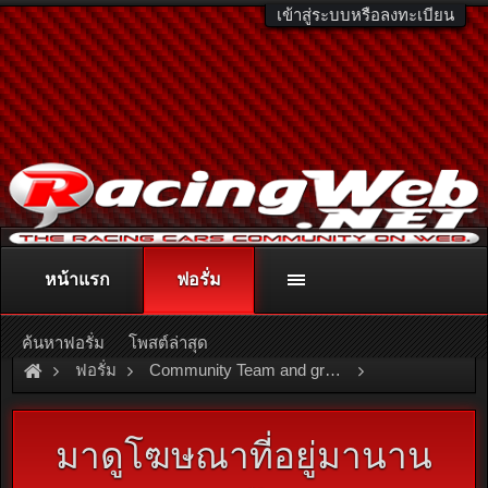
เข้าสู่ระบบหรือลงทะเบียน
หน้าแรก
ฟอรั่ม
ติดต่อลงโฆษณา
racingweb@gmail.com
หรือโทร. 081-811-1138
หรืออ่านรายละเอียดเพิ่มเติม คลิกที่นี่
ค้นหาฟอรั่ม
โพสต์ล่าสุด
ฟอรั่ม
Community Team and group
Team and Group
OSAMA\
มาดูโฆษณาที่อยู่มานาน