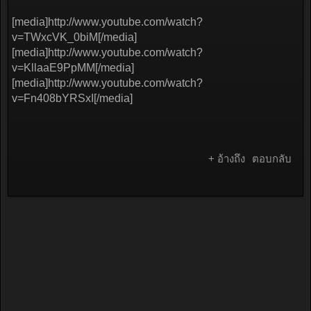
[media]http://www.youtube.com/watch?
v=TWxcVK_0biM[/media]
[media]http://www.youtube.com/watch?
v=KllaaE9PpMM[/media]
[media]http://www.youtube.com/watch?
v=Fn408bYRSxI[/media]
+ อ้างถึง
ตอบกลับ