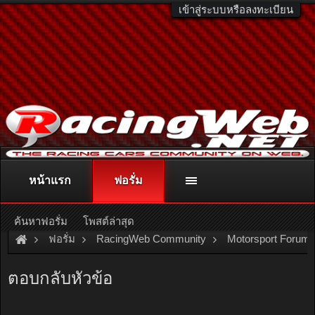
เข้าสู่ระบบหรือลงทะเบียน
หน้าแรก
ฟอรั่ม
ติดต่อลงโฆษณา
racingweb@gmail.com
หรือโทร. 081-811-1138
หรืออ่านรายละเอียดเพิ่มเติม คลิกที่นี่
ค้นหาฟอรั่ม
โพสต์ล่าสุด
ฟอรั่ม
RacingWeb Community
Motorsport Forum
Hot Rod All Thailand 12-13 Dec ทำเอาหลายๆคนไม่ได้หลับนอน มา
ตอบกลับหัวข้อ