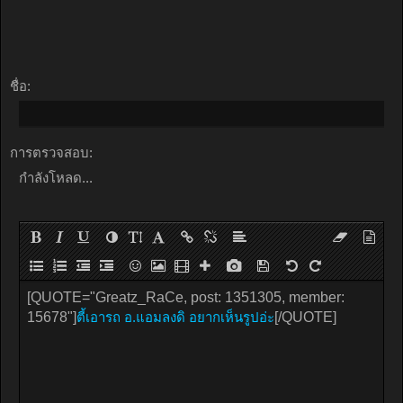
ชื่อ:
การตรวจสอบ:
กำลังโหลด...