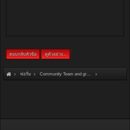
ฟอรั่ม
Community Team and group
Team and Group
OSAMA\
ของดีภูธร