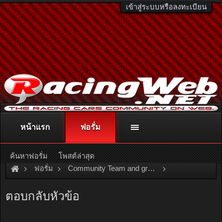
เข้าสู่ระบบหรือลงทะเบียน
หน้าแรก
ฟอรั่ม
ติดต่อลงโฆษณา
racingweb@gmail.com
หรือโทร. 081-811-1138
หรืออ่านรายละเอียดเพิ่มเติม คลิกที่นี่
ค้นหาฟอรั่ม
โพสต์ล่าสุด
ฟอรั่ม
Community Team and group
Team and Group
OSAMA\
ของดีภูธร
ตอบกลับหัวข้อ