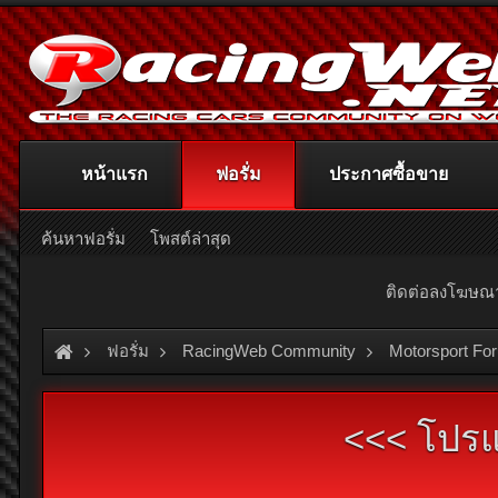
หน้าแรก
ฟอรั่ม
ประกาศซื้อขาย
ค้นหาฟอรั่ม
โพสต์ล่าสุด
ติดต่อลงโฆษ
ฟอรั่ม
RacingWeb Community
Motorsport Fo
<<< โปรแ