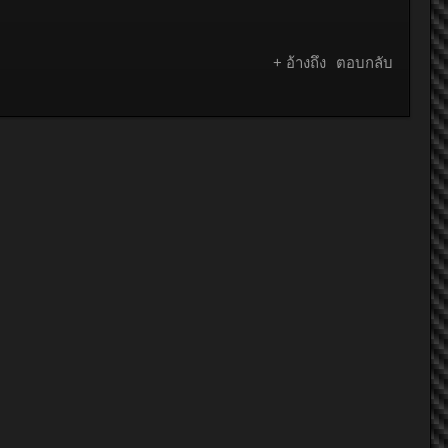
+ อ้างถึง
ตอบกลับ