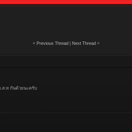
<
Previous Thread
|
Next Thread
>
.ย.ส.ท กันด้วยนะครับ