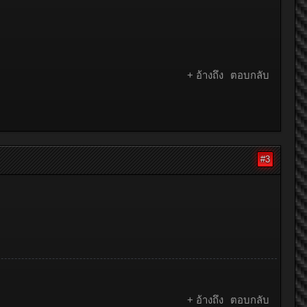
+ อ้างถึง
ตอบกลับ
#3
+ อ้างถึง
ตอบกลับ