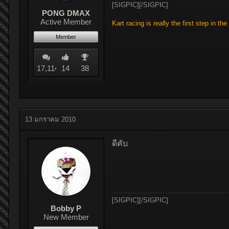
[SIGPIC][/SIGPIC]
PONG DMAX
Active Member
Kart racing is really the first step in th
Member
17,114
14
38
13 มกราคม 2010
ดีคับ
[SIGPIC][/SIGPIC]
Bobby P
New Member