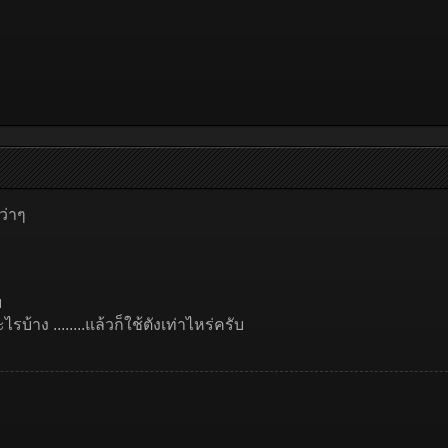
ว่าๆ
บ
รบ้าง ........แล้วก็ใช้ตังเท่าไหร่ครับ