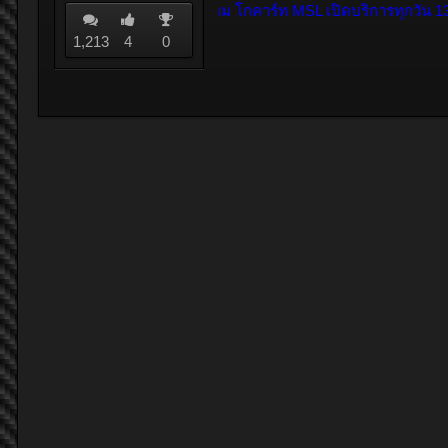
สนาม โกคาร์ท MSL เปิดบริการทุกวัน 13:00-21:
1,213
4
0