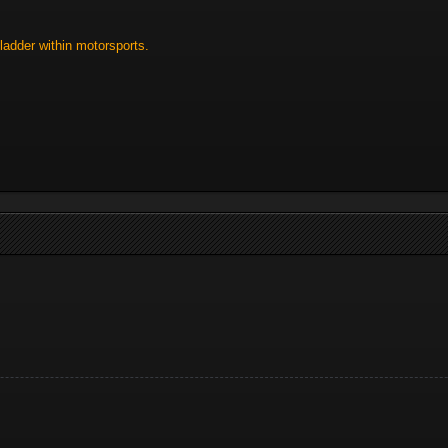
e ladder within motorsports.