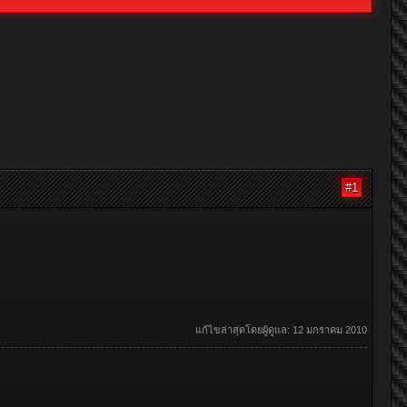
#1
แก้ไขล่าสุดโดยผู้ดูแล:
12 มกราคม 2010