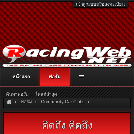
เข้าสู่ระบบหรือลงทะเบียน
หน้าแรก
ฟอรั่ม
ติดต่อลงโฆษณา
racingweb@gmail.com
หรือโทร. 081-811-1138
หรืออ่านรายละเอียดเพิ่มเติม คลิกที่นี่
ค้นหาฟอรั่ม
โพสต์ล่าสุด
ฟอรั่ม
Community Car Clubs
Honda Car Clubs
ClubStream
คิดถึง คิดถึง