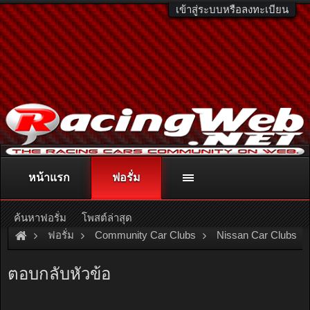
เข้าสู่ระบบหรือลงทะเบียน
หน้าแรก
ฟอรั่ม
ติดต่อลงโฆษณา
racingweb@gmail.com
หรือโทร. 081-811-1138
หรืออ่านรายละเอียดเพิ่มเติม คลิกที่นี่
ค้นหาฟอรั่ม
โพสต์ล่าสุด
ฟอรั่ม
Community Car Clubs
Nissan Car Clubs
นอกรอบ 3 เมษายน 2553 บางแสน...พี่หนุ่ม พี่อ๊อด...รบกวนรายละเ
ตอบกลับหัวข้อ