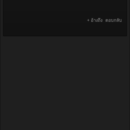
+ อ้างถึง
ตอบกลับ