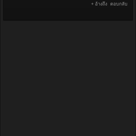
+ อ้างถึง
ตอบกลับ