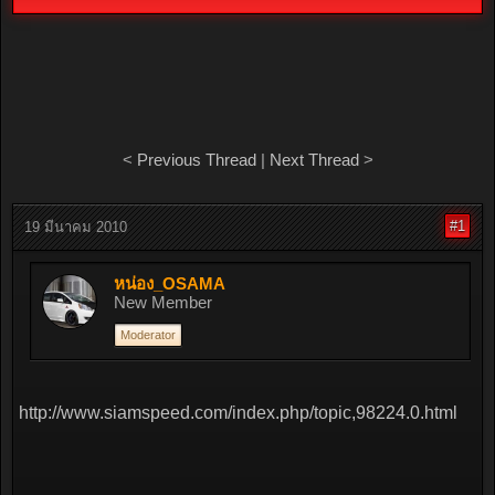
<
Previous Thread
|
Next Thread
>
#1
19 มีนาคม 2010
หน่อง_OSAMA
New Member
Moderator
http://www.siamspeed.com/index.php/topic,98224.0.html