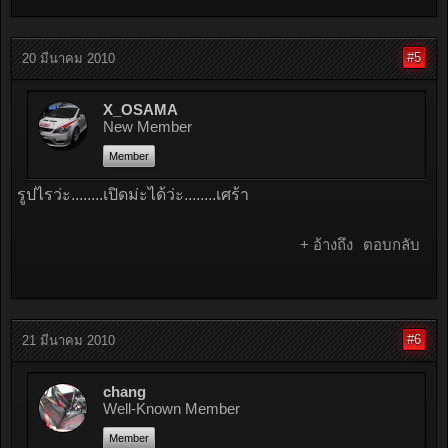
#5
20 มีนาคม 2010
X_OSAMA
New Member
Member
รูปไรว่ะ........เปิดม่ะได้ว่ะ........เศร้า
+ อ้างถึง
ตอบกลับ
#6
21 มีนาคม 2010
chang
Well-Known Member
Member