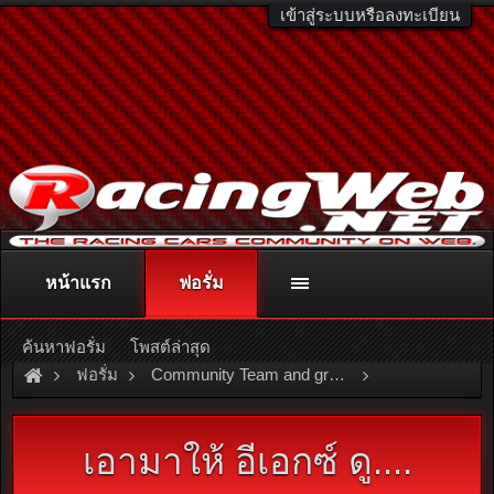
เข้าสู่ระบบหรือลงทะเบียน
หน้าแรก
ฟอรั่ม
ติดต่อลงโฆษณา
racingweb@gmail.com
หรือโทร. 081-811-1138
หรืออ่านรายละเอียดเพิ่มเติม คลิกที่นี่
ค้นหาฟอรั่ม
โพสต์ล่าสุด
ฟอรั่ม
Community Team and group
Team and Group
OSAMA\
เอามาให้ อีเอกซ์ ดู....