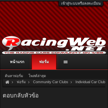
เข้าสู่ระบบหรือลงทะเบียน
หน้าแรก
ฟอรั่ม
ติดต่อลงโฆษณา
racingweb@gmail.com
หรือโทร. 081-811-1138
หรืออ่านรายละเอียดเพิ่มเติม คลิกที่นี่
ค้นหาฟอรั่ม
โพสต์ล่าสุด
ฟอรั่ม
Community Car Clubs
Individual Car Clubs
SRC Club
ลอง ดู ครับ ลิงค์ รูป สนามจอหอ เดือนเมษา53 รถส
ตอบกลับหัวข้อ