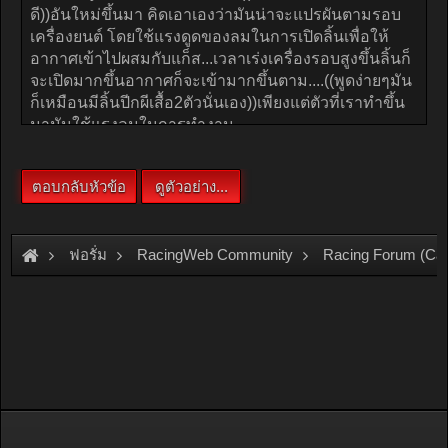
ฟอรั่ม
RacingWeb Community
Racing Forum (Ca
DIY....มิกเซอร์แก็สแปรผัน...แก้ปัญหารถตื้อ/อั้น/ต้นอืด/ปลายไม่ไหล