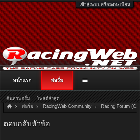
เข้าสู่ระบบหรือลงทะเบียน
หน้าแรก
ฟอรั่ม
ติดต่อลงโฆษณา
racingweb@gmail.com
หรือโทร. 081-811-1138
หรืออ่านรายละเอียดเพิ่มเติม คลิกที่นี่
ค้นหาฟอรั่ม
โพสต์ล่าสุด
ฟอรั่ม
RacingWeb Community
Racing Forum (Ca
DIY....มิกเซอร์แก็สแปรผัน...แก้ปัญหารถตื้อ/อั้น/ต้นอืด/ปลายไม่ไหล
ตอบกลับหัวข้อ