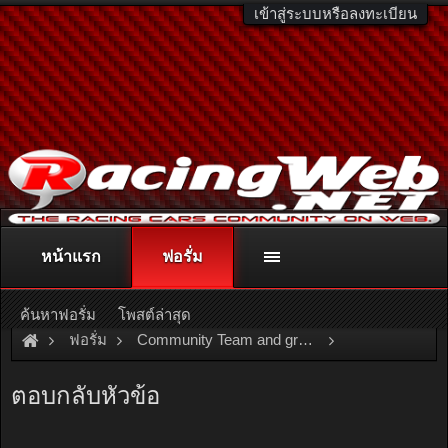
เข้าสู่ระบบหรือลงทะเบียน
หน้าแรก
ฟอรั่ม
ติดต่อลงโฆษณา
racingweb@gmail.com
หรือโทร. 081-811-1138
หรืออ่านรายละเอียดเพิ่มเติม คลิกที่นี่
ค้นหาฟอรั่ม
โพสต์ล่าสุด
ฟอรั่ม
Community Team and group
Team and Group
TOMARU
ตอบกลับหัวข้อ
สำหรับพวกที่ชอบล้างรถกลางคืน