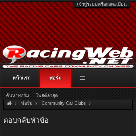
เข้าสู่ระบบหรือลงทะเบียน
หน้าแรก
ฟอรั่ม
ติดต่อลงโฆษณา
racingweb@gmail.com
หรือโทร. 081-811-1138
หรืออ่านรายละเอียดเพิ่มเติม คลิกที่นี่
ค้นหาฟอรั่ม
โพสต์ล่าสุด
ฟอรั่ม
Community Car Clubs
Nissan Car Clubs
NV Club
ตอบกลับหัวข้อ
มามะ มารวมเบอร์ร้านหรือเชียงกงให้เพื่อนๆดีก่า