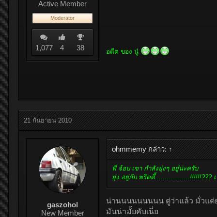
Active Member
Moderator
1,077
4
38
อดีต ของ นู๋
21 กันยายน 2010
ohmmemy กล่าว:
↑
พี่ จ้อบ เขา กำลังยุ่งๆ อยู๋น่ะครับ
ยุ่ง อยู่กับ พริตตี้..................!!!!!!??
น่านนนนนนนนน ตู่ว่าแล้ว มั่วแต่ย
gaszohol
มันน่ามั้ยคับเนี่ย
New Member