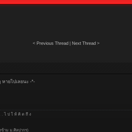
<
Previous Thread
|
Next Thread
>
ๆ หายไปเลยนะ -*-
. . . ไ ป ใ ห้ คิ ด ถึ ง
งข้าม ม.ศิลปากร)