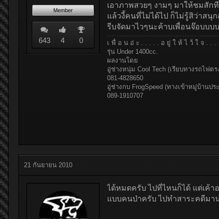
เอาภาพสวยๆ งามๆ มาให้ชมสักทีเ
Member
แล้วงี้คนที่ไม่ได้ไป ก็ไม่รู้สิว
รีบจัดมาไวๆนะค้าบเพื่อนจ๊อบบบบ.....
643
4
0
เ พื่ อ น อ่ ะ . . . . . อ ยู่ ใ ห้ ไ ว้ ใ จ . . 
รุ่น Under 1400cc.
ผลงานโดย
อู่ช่างหนุ่ม Cool Tech (เรียบทางรถไฟตร
081-4828650
อู่ช่างกบ FrogSpeed (ทางเข้าหมู่บ้านป
089-1910707
21 กันยายน 2010
ได้หมดครับ ไปที่ไหนก็ได้ แต่เค
แบบคนป่าครับ ไปทำสาระคดีมาน