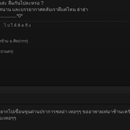
ส่ะ ลืมกันไปละหรอ ?
่าสนุกสนาน และบรรยากาศคลับเราดีแค่ไหน ฮ่าฮ่า
.........*0*
. . . ไ ป ใ ห้ คิ ด ถึ ง
งข้าม ม.ศิลปากร)
ระปานคร)
้าอยากไปเขื่อนขุนด่านปราการชลอ่า เหอๆๆ ขออาพายเท่มาช้านะครับพ
่ะเหอๆๆ