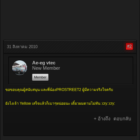
#2
31 สิงหาคม 2010
Ae-eg vtec
New Member
Member
ขอขอบคุณผู้สนับสนุน และพี่น้องPROSTREET2 ผู้มีความจริงใจครับ
ยังไงเจ้า Yellow เสร็จแล้วก็เบาๆหน่อยนะ เดี๋ยวผมตามไม่ทัน :cry::cry:
+ อ้างถึง
ตอบกลับ