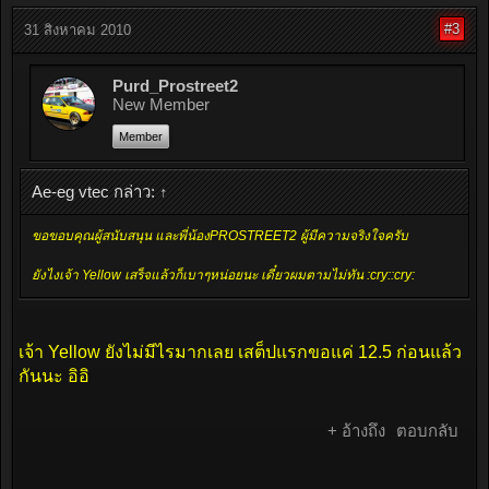
#3
31 สิงหาคม 2010
Purd_Prostreet2
New Member
Member
Ae-eg vtec กล่าว:
↑
ขอขอบคุณผู้สนับสนุน และพี่น้องPROSTREET2 ผู้มีความจริงใจครับ
ยังไงเจ้า Yellow เสร็จแล้วก็เบาๆหน่อยนะ เดี๋ยวผมตามไม่ทัน :cry::cry:
เจ้า Yellow ยังไม่มีไรมากเลย เสต็ปแรกขอแค่ 12.5 ก่อนแล้ว
กันนะ อิอิ
+ อ้างถึง
ตอบกลับ