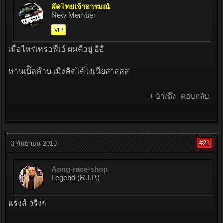
ผัดไทยเจ้าอารมณ์
New Member
VIP
เมื่อไหร่เหรอพี่เอ้ ผมตีอยู่ อิอิ
ท่านเบ้ิลค๊าบ เมิงคิดได้ไงเนี่ยสาสสส
+ อ้างถึง
ตอบกลับ
#21
3 กันยายน 2010
Aong-race-shop
Legend (R.I.P.)
แรงส์ จริงๆ