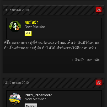
#4
31 สิงหาคม 2010
ผมมันบ้า
New Member
VIP
พี่ปื๊ดลองลบกระทู้ที่ซ้อนก่อนนะครับผมเห็นว่ามันมีให้ลบนะ
ถ้าเป็นเจ้าของกระทู้อ่ะ ถ้าไม่ได้เด๋วจัดการให้อีกรอบครับ
+ อ้างถึง
ตอบกลับ
#5
31 สิงหาคม 2010
Purd_Prostreet2
New Member
Member