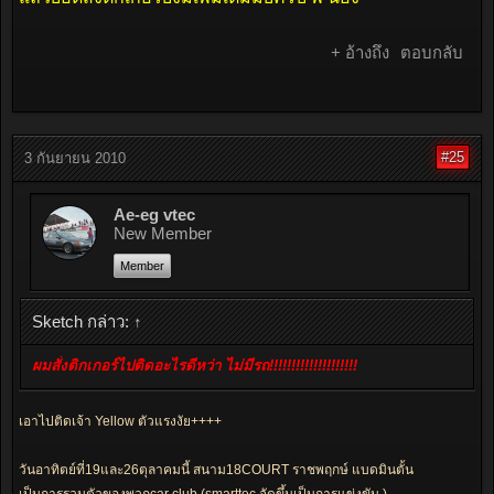
+ อ้างถึง
ตอบกลับ
#25
3 กันยายน 2010
Ae-eg vtec
New Member
Member
Sketch กล่าว:
↑
ผมสั่งติกเกอร์ไปติดอะไรดีหว่า ไม่มีรถ!!!!!!!!!!!!!!!!!!!!
เอาไปติดเจ้า Yellow ตัวแรงงัย++++
วันอาทิตย์ที่19และ26ตุลาคมนี้ สนาม18COURT ราชพฤกษ์ แบดมินตั้น