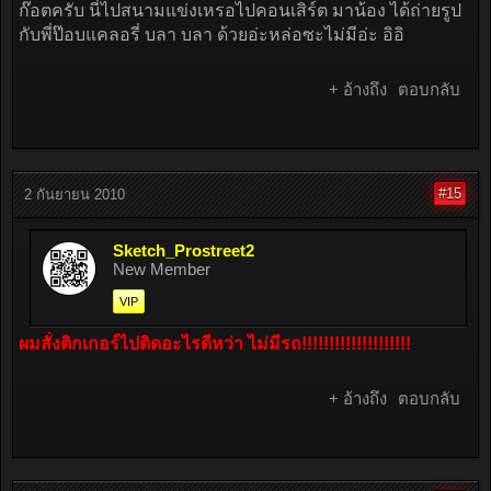
ก๊อตครับ นี่ไปสนามแข่งเหรอไปคอนเสิร์ต มาน้อง ได้ถ่ายรูป
กับพี่ป๊อบแคลอรี่ บลา บลา ด้วยอ่ะหล่อซะไม่มีอ่ะ อิอิ
+ อ้างถึง
ตอบกลับ
#15
2 กันยายน 2010
Sketch_Prostreet2
New Member
VIP
ผมสั่งติกเกอร์ไปติดอะไรดีหว่า ไม่มีรถ!!!!!!!!!!!!!!!!!!!!
+ อ้างถึง
ตอบกลับ