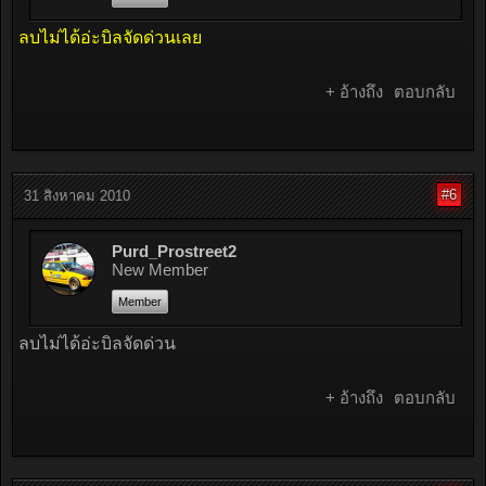
ลบไม่ได้อ่ะบิลจัดด่วนเลย
+ อ้างถึง
ตอบกลับ
#6
31 สิงหาคม 2010
Purd_Prostreet2
New Member
Member
ลบไม่ได้อ่ะบิลจัดด่วน
+ อ้างถึง
ตอบกลับ