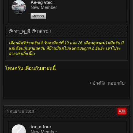
Ae-eg vtec
New Member
Member
@ ทา_คุ_มิ @ กล่าว:
↑
เดือนผิดรึป่าวครับเอ้ วันอาทิตย์ที่ 19 และ 26 เดือนตุลาคมไม่มีครับ มี
แต่เดือนกันยายนครับ ที่บ้านมีแต่ไม่แบตแบบถูกๆ 2 อันอ่ะ เอาไปจะ
อายเค้ามั๊ยเนี๊ยะ
โทษครับ เดือนกันยายนนี้
+ อ้างถึง
ตอบกลับ
#30
4 กันยายน 2010
tor_c-four
New Member