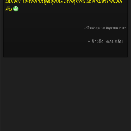
เลยคับ ใครอยากพูดคุยอะไรก็คุยกันได้ตามสบายเลย
คับ
แก้ไขล่าสุด:
20 มิถุนายน 2012
+ อ้างถึง
ตอบกลับ