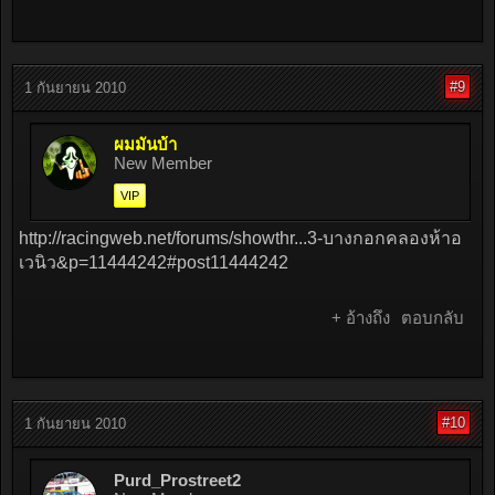
#9
1 กันยายน 2010
ผมมันบ้า
New Member
VIP
http://racingweb.net/forums/showthr...3-บางกอกคลองห้าอ
เวนิว&p=11444242#post11444242
+ อ้างถึง
ตอบกลับ
#10
1 กันยายน 2010
Purd_Prostreet2