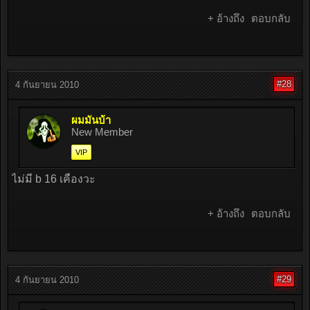
+ อ้างถึง
ตอบกลับ
#28
4 กันยายน 2010
ผมมันบ้า
New Member
VIP
ไม่มี b 16 เคืองวะ
+ อ้างถึง
ตอบกลับ
#29
4 กันยายน 2010