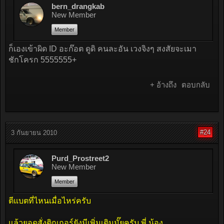
bern_drangkab
New Member
Member
ก็เองเข้าผิด ID อะก๊อต ดูดิ คนละอัน เวงจิงๆ สงสัยจะเมา
ชักโครก 5555555+
+ อ้างถึง
ตอบกลับ
#24
3 กันยายน 2010
Purd_Prostreet2
New Member
Member
ตีแบตที่ไหนเมื่อไหร่ครับ
แล้วยอดสั่งติกเกอร์ยังมีเพิ่มเติมมั๊ยครับ พี่ น้อง