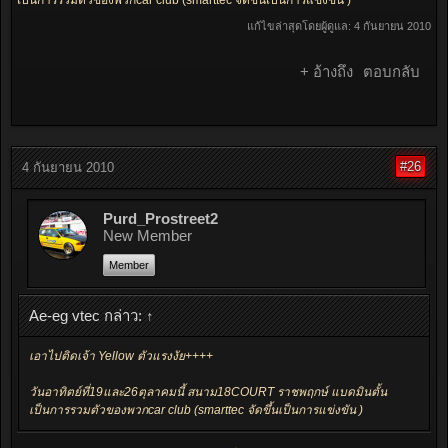
เป็นการรวมตัวของพวกcar club (smarttec จัดขึ้นเป็นการแข่งขัน )
แก้ไขล่าสุดโดยผู้ดูแล:
4 กันยายน 2010
+ อ้างถึง
ตอบกลับ
#26
4 กันยายน 2010
Purd_Prostreet2
New Member
Member
Ae-eg vtec กล่าว:
↑
เอาไปติดเจ้า Yellow ตัวแรงงัย++++
วันอาทิตย์ที่19และ26ตุลาคมนี้ สนาม18COURT ราชพฤกษ์ แบดมินตั้น
เป็นการรวมตัวของพวกcar club (smarttec จัดขึ้นเป็นการแข่งขัน )