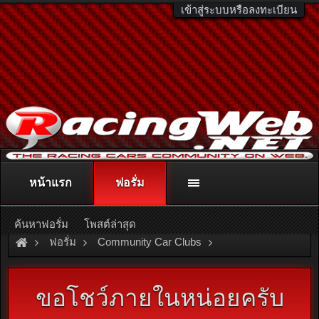
เข้าสู่ระบบหรือลงทะเบียน
หน้าแรก
ฟอรั่ม
ติดต่อลงโฆษณา
racingweb@gmail.com
หรือโทร. 081-811-1138
หรืออ่านรายละเอียดเพิ่มเติม คลิกที่นี่
ค้นหาฟอรั่ม
โพสต์ล่าสุด
ฟอรั่ม
Community Car Clubs
American Car Clubs
Neon Club Thailand
ขอโชว์ภายในหน่อยครับ