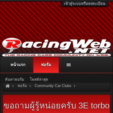
เข้าสู่ระบบหรือลงทะเบียน
หน้าแรก
ฟอรั่ม
ติดต่อลงโฆษณา
racingweb@gmail.com
หรือโทร. 081-811-1138
หรืออ่านรายละเอียดเพิ่มเติม คลิกที่นี่
ค้นหาฟอรั่ม
โพสต์ล่าสุด
ฟอรั่ม
Community Car Clubs
Toyota Car Clubs
Starlet Club
ขอถามผู้รู้หน่อยครับ 3E torbo