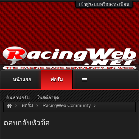
เข้าสู่ระบบหรือลงทะเบียน
หน้าแรก
ฟอรั่ม
ติดต่อลงโฆษณา
racingweb@gmail.com
หรือโทร. 081-811-1138
หรืออ่านรายละเอียดเพิ่มเติม คลิกที่นี่
ค้นหาฟอรั่ม
โพสต์ล่าสุด
ฟอรั่ม
RacingWeb Community
Motorsport Forum
Karting
ตอบกลับหัวข้อ
ซื้อ rip protection ได้ที่ไหนครับ