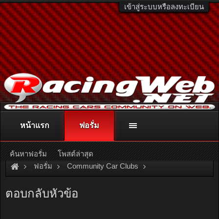
เข้าสู่ระบบหรือลงทะเบียน
หน้าแรก
ฟอรั่ม
ติดต่อลงโฆษณา
racingweb@gmail.com
หรือโทร. 081-811-1138
หรืออ่านรายละเอียดเพิ่มเติม คลิกที่นี่
ค้นหาฟอรั่ม
โพสต์ล่าสุด
ฟอรั่ม
Community Car Clubs
Honda Car Clubs
EK Group
ตอบกลับหัวข้อ
มีใครใช้ shock up KAYABA AGX บ้างครับ