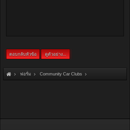
ฟอรั่ม
Community Car Clubs
Honda Car Clubs
EK Group
มีใครใช้ shock up KAYABA AGX บ้างครับ