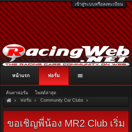
เข้าสู่ระบบหรือลงทะเบียน
หน้าแรก
ฟอรั่ม
ติดต่อลงโฆษณา
racingweb@gmail.com
หรือโทร. 081-811-1138
หรืออ่านรายละเอียดเพิ่มเติม คลิกที่นี่
ค้นหาฟอรั่ม
โพสต์ล่าสุด
ฟอรั่ม
Community Car Clubs
Toyota Car Clubs
MR2 Club
ขอเชิญพี่น้อง MR2 Club เริ่ม