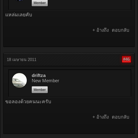
Member
แหล่มเลยคับ
+ อ้างถึง
ตอบกลับ
#46
18 เมษายน 2011
driftza
New Member
Member
ขอลองด้วยคนนะครับ
+ อ้างถึง
ตอบกลับ