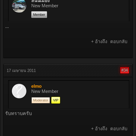
สนั่นเมือง
New Member
Member
...
+ อ้างถึง
ตอบกลับ
#34
17 เมษายน 2011
elmo
New Member
Moderator
VIP
รับทราบครับ
+ อ้างถึง
ตอบกลับ