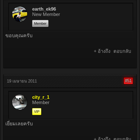
earth_ek96
New Member
Member
ขอบคุณครับ
+ อ้างถึง
ตอบกลับ
#51
19 เมษายน 2011
city_r_1
Member
VIP
เยี่ยมเลยครับ
+ อ้างถึง
ตอบกลับ