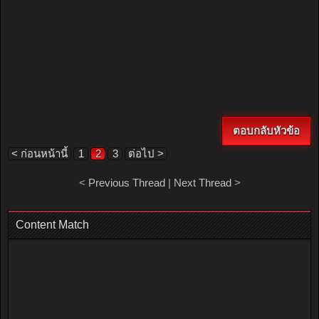
ตอบกลับหัวข้อ
< ก่อนหน้านี้
1
2
3
ต่อไป >
<
Previous Thread
|
Next Thread
>
Content Match