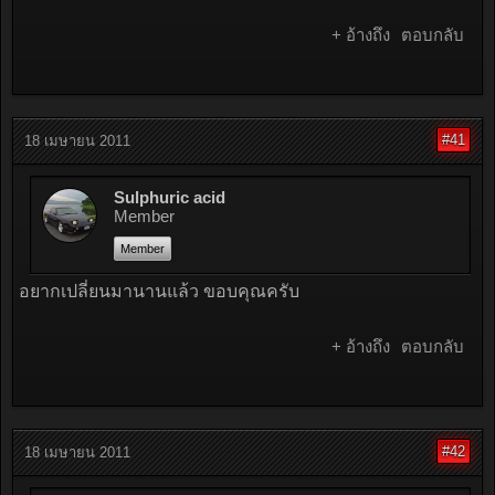
+ อ้างถึง
ตอบกลับ
#41
18 เมษายน 2011
Sulphuric acid
Member
Member
อยากเปลี่ยนมานานแล้ว ขอบคุณครับ
+ อ้างถึง
ตอบกลับ
#42
18 เมษายน 2011