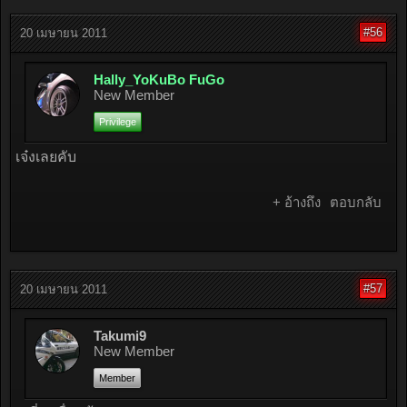
#56
20 เมษายน 2011
Hally_YoKuBo FuGo
New Member
Privilege
เจ๋งเลยคับ
+ อ้างถึง
ตอบกลับ
#57
20 เมษายน 2011
Takumi9
New Member
Member