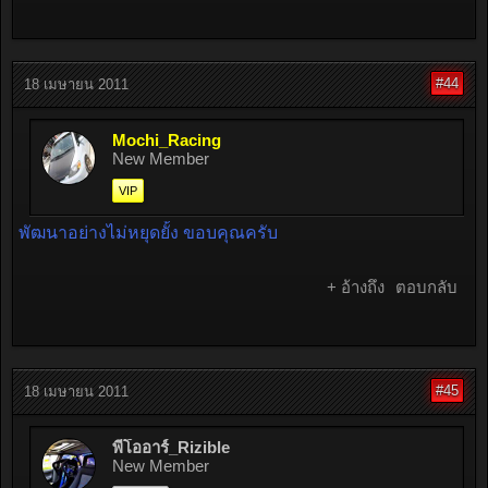
#44
18 เมษายน 2011
Mochi_Racing
New Member
VIP
พัฒนาอย่างไม่หยุดยั้ง ขอบคุณครับ
+ อ้างถึง
ตอบกลับ
#45
18 เมษายน 2011
พีโออาร์_Rizible
New Member