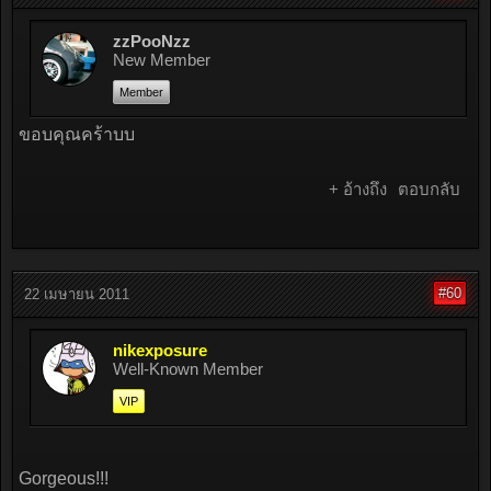
zzPooNzz
New Member
Member
ขอบคุณคร้าบบ
+ อ้างถึง
ตอบกลับ
#60
22 เมษายน 2011
nikexposure
Well-Known Member
VIP
Gorgeous!!!