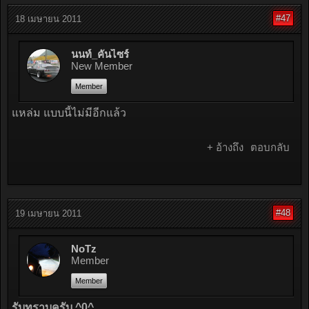
#47
18 เมษายน 2011
นนท์_คันไซร์
New Member
Member
แหล่ม แบบนี้ไม่มีอีกแล้ว
+ อ้างถึง
ตอบกลับ
#48
19 เมษายน 2011
NoTz
Member
Member
รับทราบครับ ^0^