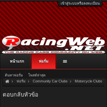
เข้าสู่ระบบหรือลงทะเบียน
หน้าแรก
ฟอรั่ม
ติดต่อลงโฆษณา
racingweb@gmail.com
หรือโทร. 081-811-1138
หรืออ่านรายละเอียดเพิ่มเติม คลิกที่นี่
ค้นหาฟอรั่ม
โพสต์ล่าสุด
ฟอรั่ม
Community Car Clubs
Motorcycle Clubs
โช๊คหลังเอาของ MIO มาใส่ได้พอดีเปะ แล้วหน้า ล่ะครับเอาของอะ
ตอบกลับหัวข้อ