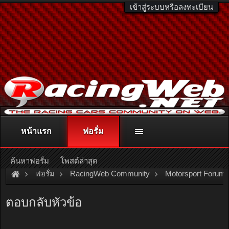
เข้าสู่ระบบหรือลงทะเบียน
หน้าแรก
ฟอรั่ม
ติดต่อลงโฆษณา
racingweb@gmail.com
หรือโทร. 081-811-1138
หรืออ่านรายละเอียดเพิ่มเติม คลิกที่นี่
ค้นหาฟอรั่ม
โพสต์ล่าสุด
ฟอรั่ม
RacingWeb Community
Motorsport Forum
ภาพงาน Nitto Coco Kart Friday 13th Night นักแข่งDrag,Cir
ตอบกลับหัวข้อ