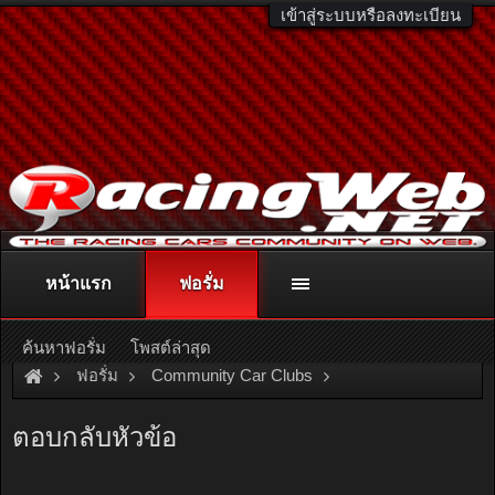
เข้าสู่ระบบหรือลงทะเบียน
หน้าแรก
ฟอรั่ม
ติดต่อลงโฆษณา
racingweb@gmail.com
หรือโทร. 081-811-1138
หรืออ่านรายละเอียดเพิ่มเติม คลิกที่นี่
ค้นหาฟอรั่ม
โพสต์ล่าสุด
ฟอรั่ม
Community Car Clubs
Toyota Car Clubs
MR2 Club
ตอบกลับหัวข้อ
อยากเปลี่ยนเทอร์โบครับ