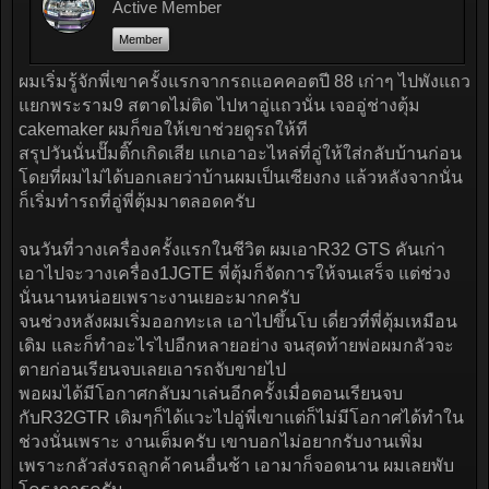
Active Member
Member
ผมเริ่มรู้จักพี่เขาครั้งแรกจากรถแอคคอตปี 88 เก่าๆ ไปพังแถว
แยกพระราม9 สตาดไม่ติด ไปหาอู่แถวนั่น เจออู่ช่างตุ้ม
cakemaker ผมก็ขอให้เขาช่วยดูรถให้ที
สรุปวันนั่นปั๊มติ๊กเกิดเสีย แกเอาอะไหล่ที่อู่ให้ใส่กลับบ้านก่อน
โดยที่ผมไม่ได้บอกเลยว่าบ้านผมเป็นเซียงกง แล้วหลังจากนั่น
ก็เริ่มทำรถที่อู่พี่ตุ้มมาตลอดครับ
จนวันที่วางเครื่องครั้งแรกในชีวิต ผมเอาR32 GTS คันเก่า
เอาไปจะวางเครื่อง1JGTE พี่ตุ้มก็จัดการให้จนเสร็จ แต่ช่วง
นั่นนานหน่อยเพราะงานเยอะมากครับ
จนช่วงหลังผมเริ่มออกทะเล เอาไปขึ้นโบ เดี่ยวที่พี่ตุ้มเหมือน
เดิม และก็ทำอะไรไปอีกหลายอย่าง จนสุดท้ายพ่อผมกลัวจะ
ตายก่อนเรียนจบเลยเอารถจับขายไป
พอผมได้มีโอกาศกลับมาเล่นอีกครั้งเมื่อตอนเรียนจบ
กับR32GTR เดิมๆก็ได้แวะไปอู่พี่เขาแต่ก็ไม่มีโอกาศได้ทำใน
ช่วงนั่นเพราะ งานเต็มครับ เขาบอกไม่อยากรับงานเพิ่ม
เพราะกลัวส่งรถลูกค้าคนอื่นช้า เอามาก็จอดนาน ผมเลยพับ