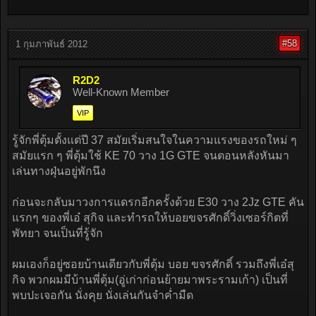
#58
1 กุมภาพันธ์ 2012
R2D2
Well-Known Member
VIP
รู้จักพี่ตุ้มตั้งแต่ปี 37 สมัยเริ่มสนใจในความแรงของรถใหม่ ๆ
สมัยแรก ๆ พี่ตุ้มใช้ KE 70 วาง 1G GTE จนตอนหลังหันมา
เล่นทางฝุ่นอยู่พักนึง
ก่อนจะกลับมาวงการแดรกอีกครั้งด้วย E30 วาง 2Jz GTE คัน
แรกๆ ของพี่เอ๋ สุกิจ และทำรถให้บอยขจรศักดิ์วิ่งเซอร์กิตที่
พัทยา จนเป็นที่รู้จัก
ผมเองก็อยู่ซอยบ้านเดียวกับพี่ตุ้ม บอย ขจรศักดิ์ รวมถึงพี่เอ๋สุ
กิจ พวกผมมีบ้านพี่ตุ้ม(อู่เก่าก่อนย้ายมาพระรามเก้า) เป็นที่
พบปะเจอกัน นั่งคุย นั่งเล่นกันจำค่ำมืด