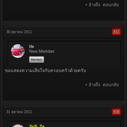
+ อ้างถึง
ตอบกลับ
#37
30 ตุลาคม 2011
tle
New Member
Member
ขอแสดงความเสียใจกับครอบครัวด้วยครับ
+ อ้างถึง
ตอบกลับ
#38
31 ตุลาคม 2011
YuS_Za