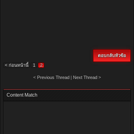
ตอบกลับหัวข้อ
< ก่อนหน้านี้
1
2
<
Previous Thread
|
Next Thread
>
Content Match