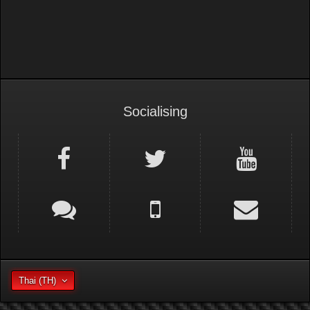
Socialising
Thai (TH)