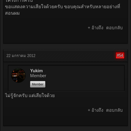
โครงการครับ
ขอแสดงความเสียใจด้วยครับ ขอบคุณสำหรับหลายอย่างที่
สอนผม
+ อ้างถึง
ตอบกลับ
#54
22 มกราคม 2012
Yukim
Member
Member
ไม่รู้จักครับ แต่เสียใจด้วย
+ อ้างถึง
ตอบกลับ