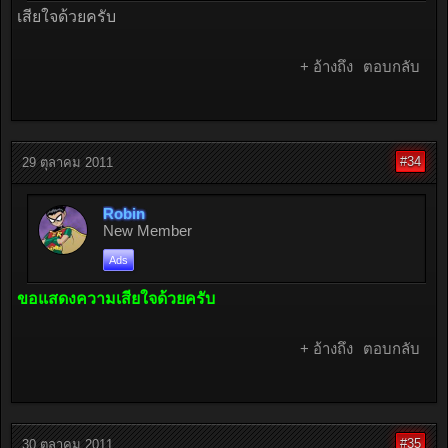
เสียใจด้วยครับ
+ อ้างถึง
ตอบกลับ
#34
29 ตุลาคม 2011
Robin
New Member
Ads
ขอแสดงความเสียใจด้วยครับ
+ อ้างถึง
ตอบกลับ
#35
30 ตุลาคม 2011