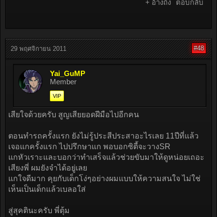
+ อ้างถึง
ตอบกลับ
#48
29 พฤศจิกายน 2011
Yai_GuMP
Member
VIP
เสียใจด้วยครับ สูญเสียยอดฝีมือไปอีกคน
ตอนทำรถครั้งแรก ยังไม่รู้ประสีประสาอะไรเลย 11ปีที่แล้ว
เจอแกครั้งแรก ไปปรึกษาแก พอบอกซิตี้จะวางSR
แกหัวเราะและบอกว่าทำเสร็จแล้วช่วยขับมาให้ดูหน่อยเถอะ
เสียงพี่ ผมยังจำได้อยู่เลย
แกใจดีมาก คุยกับเด็กโง่ๆอย่างผมแบบให้ความสนใจ ไม่ใช่
เห็นเป็นเด็กแล้วเบลอใส่
สู่สุคตินะครับ พี่ตุ้ม