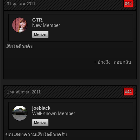
#43
31 ตุลาคม 2011
GTR.
New Member
Member
เสียใจด้วยคับ
+ อ้างถึง
ตอบกลับ
#44
1 พฤศจิกายน 2011
joeblack
Well-Known Member
Member
ขอแสดงความเสียใจด้วยครับ