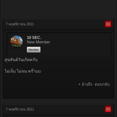
#2
7 พฤศจิกายน 2011
10 SEC.
New Member
Member
็สุขสันต์วันเกิดครับ
ไม่เจ็บ ไม่จน คร๊าบบ
+ อ้างถึง
ตอบกลับ
#3
7 พฤศจิกายน 2011