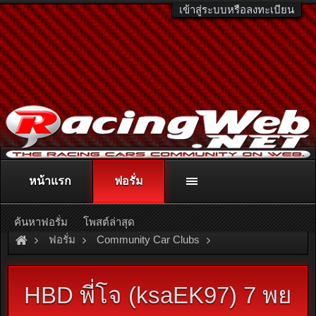
เข้าสู่ระบบหรือลงทะเบียน
หน้าแรก
ฟอรั่ม
ติดต่อลงโฆษณา
racingweb@gmail.com
หรือโทร. 081-811-1138
หรืออ่านรายละเอียดเพิ่มเติม คลิกที่นี่
ค้นหาฟอรั่ม
โพสต์ล่าสุด
ฟอรั่ม
Community Car Clubs
Honda Car Clubs
EK Group
HBD พี่โจ (ksaEK97) 7 พย