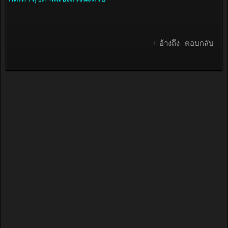
+ อ้างถึง
ตอบกลับ