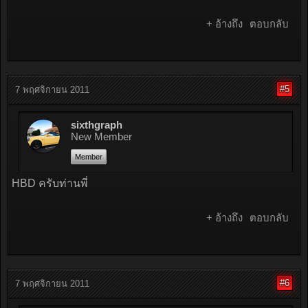
+ อ้างถึง
ตอบกลับ
#5
7 พฤศจิกายน 2011
sixthgraph
New Member
Member
HBD ครับท่านพี่
+ อ้างถึง
ตอบกลับ
#6
7 พฤศจิกายน 2011