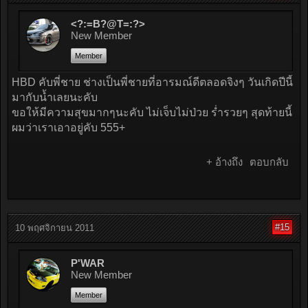
<?:=B?@T=:?>
New Member
Member
HBD คับพี่ชาย ช่างเป็นพี่ชายที่อารมณ์ดีตลอดจิงๆ วันเกิดปีนี้
มากับน้ำเลยนะคับ
ขอให้มีความสุขมากๆนะคับ ไม่เจ็บไม่ป่วย ร่ำรวยๆ สุดท้ายนี้
ผมว่าเราเอาอยู่คับ 555+
+ อ้างถึง
ตอบกลับ
#15
10 พฤศจิกายน 2011
P'WAR
New Member
Member