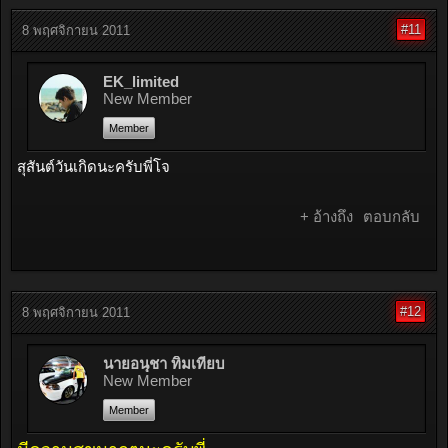
#11
8 พฤศจิกายน 2011
EK_limited
New Member
Member
สุสันต์วันเกิดนะครับพี่โจ
+ อ้างถึง
ตอบกลับ
#12
8 พฤศจิกายน 2011
นายอนุชา ทิมเทียบ
New Member
Member