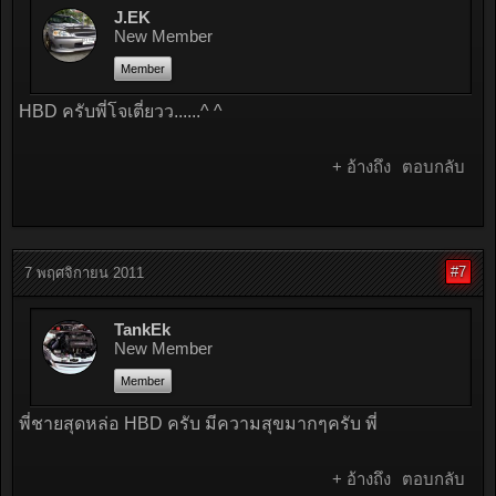
J.EK
New Member
Member
HBD ครับพี่โจเตี่ยวว......^ ^
+ อ้างถึง
ตอบกลับ
#7
7 พฤศจิกายน 2011
TankEk
New Member
Member
พี่ชายสุดหล่อ HBD ครับ มีความสุขมากๆครับ พี่
+ อ้างถึง
ตอบกลับ