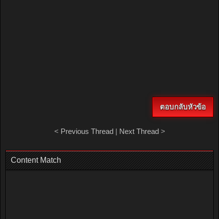
ตอบกลับหัวข้อ
<
Previous Thread
|
Next Thread
>
Content Match