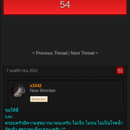
54
<
Previous Thread
|
Next Thread
>
#1
7 พฤศจิกายน 2011
x1542
New Member
Moderator
ขอให้พี่
และ
ครอบครัวมีความสุขมากมายนะครับ ไม่เจ็บ ไม่จน ไม่เป็นโรคน้ำ
กัดเท้า สุขภาพแข็งแรงนะครับ ^^