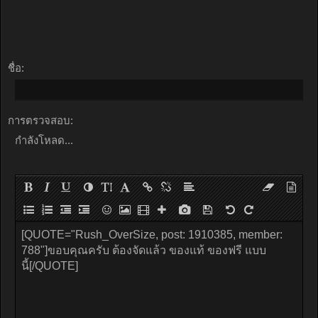
ชื่อ:
การตรวจสอบ:
กำลังโหลด...