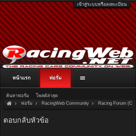
เข้าสู่ระบบหรือลงทะเบียน
หน้าแรก
ฟอรั่ม
ติดต่อลงโฆษณา
racingweb@gmail.com
หรือโทร. 081-811-1138
หรืออ่านรายละเอียดเพิ่มเติม คลิกที่นี่
ค้นหาฟอรั่ม
โพสต์ล่าสุด
ฟอรั่ม
RacingWeb Community
Racing Forum (Ca
แจกสติ๊กเกอร์ RacingWeb.NET รุ่นใหม่ล่าสุด (อัปเดทรายชื่อสมาชิกท
ตอบกลับหัวข้อ