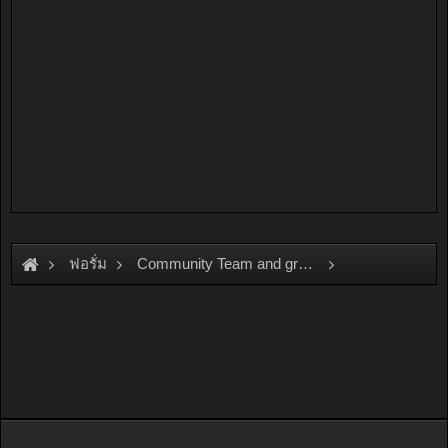
ฟอรั่ม
Community Team and group
Team and Group
DAMS