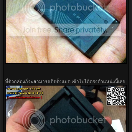
ที่ตัวกล่องก็จะสามารถติดตั้งแบต เข้าไปได้ตรงตำแหน่งนี้เลย