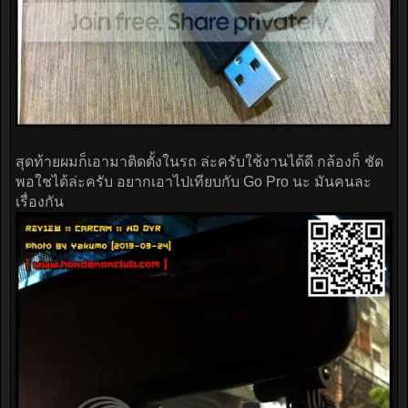
สุดท้ายผมก็เอามาติดตั้งในรถ ล่ะครับใช้งานได้ดี กล้องก็ ชัด
พอใชได้ล่ะครับ อยากเอาไปเทียบกับ Go Pro นะ มันคนละ
เรื่องกัน