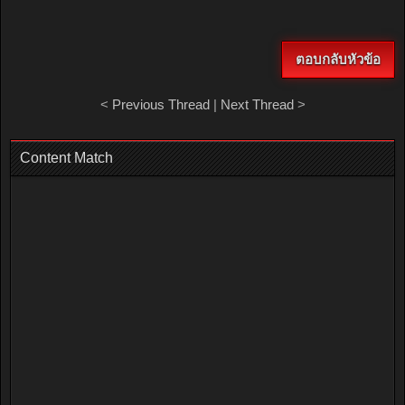
ตอบกลับหัวข้อ
<
Previous Thread
|
Next Thread
>
Content Match