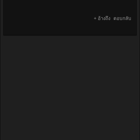
+ อ้างถึง
ตอบกลับ