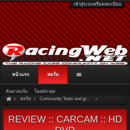
เข้าสู่ระบบหรือลงทะเบียน
หน้าแรก
ฟอรั่ม
ติดต่อลงโฆษณา
racingweb@gmail.com
หรือโทร. 081-811-1138
หรืออ่านรายละเอียดเพิ่มเติม คลิกที่นี่
ค้นหาฟอรั่ม
โพสต์ล่าสุด
ฟอรั่ม
Community Team and group
Team and Group
DAMS
REVIEW :: CARCAM :: HD