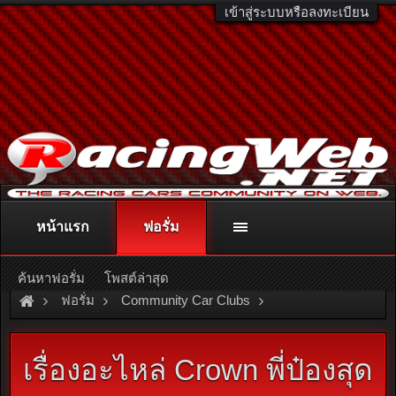
เข้าสู่ระบบหรือลงทะเบียน
หน้าแรก
ฟอรั่ม
ติดต่อลงโฆษณา
racingweb@gmail.com
หรือโทร. 081-811-1138
หรืออ่านรายละเอียดเพิ่มเติม คลิกที่นี่
ค้นหาฟอรั่ม
โพสต์ล่าสุด
ฟอรั่ม
Community Car Clubs
Toyota Car Clubs
Toyota Crown Thailand
เรื่องอะไหล่ Crown พี่ป๋องสุด