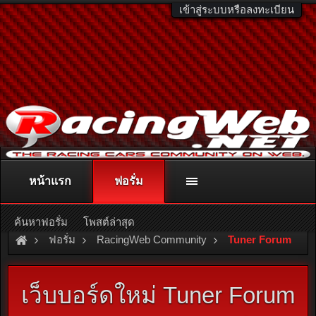
เข้าสู่ระบบหรือลงทะเบียน
หน้าแรก
ฟอรั่ม
ติดต่อลงโฆษณา
racingweb@gmail.com
หรือโทร. 081-811-1138
หรืออ่านรายละเอียดเพิ่มเติม คลิกที่นี่
ค้นหาฟอรั่ม
โพสต์ล่าสุด
ฟอรั่ม
RacingWeb Community
Tuner Forum
เว็บบอร์ดใหม่ Tuner Forum