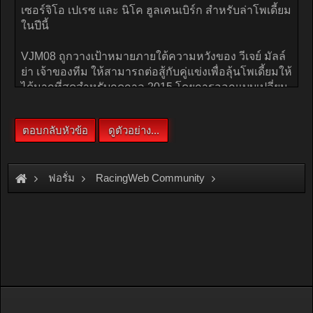
ฟอรั่ม
RacingWeb Community
Motorsport Forum
Formula 1
"ฟอร์ซ อินเดีย" เปิดตัวรถแข่งใหม่รหัส "VJM08"