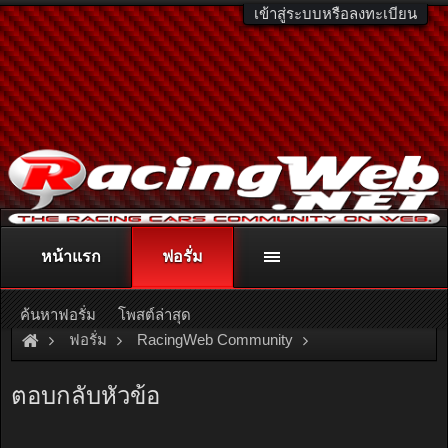
เข้าสู่ระบบหรือลงทะเบียน
หน้าแรก
ฟอรั่ม
ติดต่อลงโฆษณา
racingweb@gmail.com
หรือโทร. 081-811-1138
หรืออ่านรายละเอียดเพิ่มเติม คลิกที่นี่
ค้นหาฟอรั่ม
โพสต์ล่าสุด
ฟอรั่ม
RacingWeb Community
Motorsport Forum
Formula 1
ตอบกลับหัวข้อ
"ฟอร์ซ อินเดีย" เปิดตัวรถแข่งใหม่รหัส "VJM08"