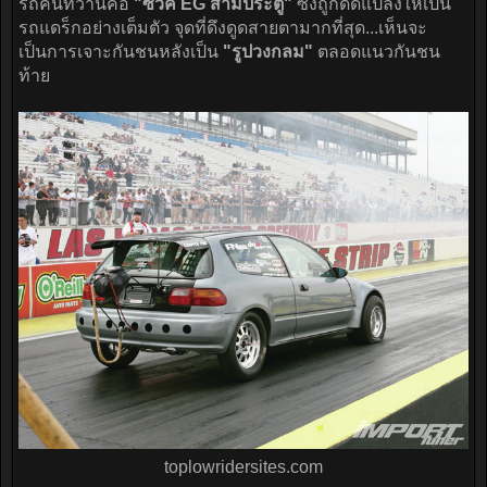
รถคันที่ว่านี้คือ
"ซีวิค EG สามประตู"
ซึ่งถูกดัดแปลงให้เป็น
รถแดร็กอย่างเต็มตัว จุดที่ดึงดูดสายตามากที่สุด...เห็นจะ
เป็นการเจาะกันชนหลังเป็น
"รูปวงกลม"
ตลอดแนวกันชน
ท้าย
toplowridersites.com​