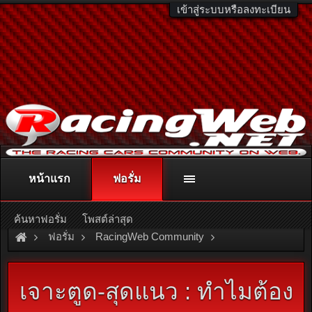
เข้าสู่ระบบหรือลงทะเบียน
หน้าแรก
ฟอรั่ม
ติดต่อลงโฆษณา
racingweb@gmail.com
หรือโทร. 081-811-1138
หรืออ่านรายละเอียดเพิ่มเติม คลิกที่นี่
ค้นหาฟอรั่ม
โพสต์ล่าสุด
ฟอรั่ม
RacingWeb Community
Racing Forum (Cars Forum)
เจาะตูด-สุดแนว : ทำไมต้อง