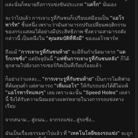
และนั่นก็หมายถึงการแข่งขันประเภท
"แดร็ก"
นั่นเอง
จะว่าไปแล้ว การเจาะรูที่กันชนก็เปรียบเสมือนเป็น
"แอโร
พาร์ท"
ชิ้นหนึ่ง เพราะว่ามันสามารถปรับเปลี่ยนพฤติกรรม
ของกระแสลมได้อย่างมีประสิทธิภาพ ซึ่งความสามารถดัง
กล่าวนี้ เป็นหนึ่งใน
"คุณสมบัติที่พึงมี"
ของแอโรพาร์ท
ถึงแม้
"การเจาะรูที่กันชนท้าย"
จะมีถิ่นกำเนิดมาจาก
"แด
ร็กเรซซิ่ง"
แต่ปัจจุบันนี้
"แฟชั่นการเจาะรูที่กันชนหลัง"
ก็ได้
ลุกลามไปยังวงการเซอร์กิตเป็นที่เรียบร้อยแล้ว
ก็อย่างว่าแหละ...
"การเจาะรูที่กันชนท้าย"
เป็นการโมดิฟาย
ที่ต้นทุนต่ำ แต่สามารถ
"เพิ่มแอโร"
ให้กับรถแข่งได้ดีไม่แพ้
"แอโรพาร์ทแพงๆ"
เลย เพราะฉะนั้น
"Speed Holes"
เหล่า
นี้ จึงได้รับความนิยมอย่างแพร่หลายในวงการรถแข่งทาง
เรียบ
จากสนาม... สู่ถนน... จากรถแข่ง...สู่รถซิ่ง...
มันเป็นเรื่องธรรมดาไปแล้ว ที่
"เทคโนโลยีของรถแข่ง"
จะถูก