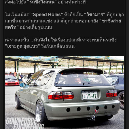
ส่งต่อไปยัง
"รถซิ่งวิ่งถนน"
อย่างทันท่วงที
ไม่เว้นแม้แต่
"Speed Holes"
ซึ่งถือเป็น
"วิชามาร"
ที่ถูกปลุก
เสกขึ้นมาจากสนามแข่ง แล้วก็ถูกถ่ายทอดมายัง
"ขาซิ่งสาย
สตรีท"
อย่างเต็มรูปแบบ
เพราะฉะนั้น... มันจึงไม่ใช่เรื่องแปลกที่เราจะพบเห็นรถซิ่ง
"เจาะตูด สุดแนว"
วิ่งกันเกลื่อนถนน