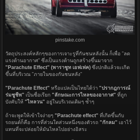
pinstake.com​
วัตถุประสงค์หลักๆของการเจาะรูที่กันชนหลังนั้น ก็เพื่อ "ลด
แรงต้านอากาศ" ซึ่งเป็นแรงต้านถูกสร้างขึ้นมาจาก
"Parachute Effect" (พาราชูท เอฟเฟค)
ซึ่งปกติแล้วจะเกิด
ขึ้นที่บริเวณ "ภายในของกันชนหลัง"
"Parachute Effect"
หรือแปลเป็นไทยได้ว่า
"ปรากฎการณ์
ร่มชูชีพ"
เป็นชื่อเรียก
"ลักษณะการไหลของอากาศ"
ที่ถูก
บังคับให้
"ไหลวน"
อยู่ในบริเวณเดิมๆ ซ้ำๆ
ถ้าจะพูดให้เข้าใจง่ายๆ
"Parachute effect"
ที่เกิดขึ้นกับ
รถยนต์ก็คือ การที่ส่วนใดส่วนหนึ่งของตัวรถ
"กักลม"
เอาไว้
แทนที่จะปล่อยให้มันไหลไปอย่างอิสระ