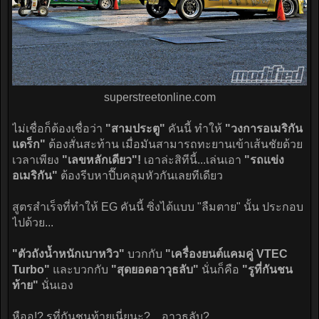
superstreetonline.com​
ไม่เชื่อก็ต้องเชื่อว่า
"สามประตู"
คันนี้ ทำให้
"วงการอเมริกัน
แดร็ก"
ต้องสั่นสะท้าน เมื่อมันสามารถทะยานเข้าเส้นชัยด้วย
เวลาเพียง
"เลขหลักเดียว"!
เอาล่ะสิทีนี้...เล่นเอา
"รถแข่ง
อเมริกัน"
ต้องรีบหาปี๊บคลุมหัวกันเลยทีเดียว
สูตรสำเร็จที่ทำให้ EG คันนี้ ซิ่งได้แบบ "ลืมตาย" นั้น ประกอบ
ไปด้วย...
"ตัวถังน้ำหนักเบาหวิว"
บวกกับ
"เครื่องยนต์แคมคู่ VTEC
Turbo"
และบวกกับ
"สุดยอดอาวุธลับ"
นั่นก็คือ
"รูที่กันชน
ท้าย"
นั่นเอง
หืออ!? รูที่กันชนท้ายเนี่ยนะ? ...อาวุธลับ?