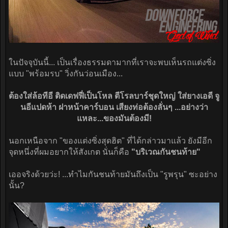
ในปัจจุบันนี้... เป็นเรื่องธรรมดามากที่เราจะพบเห็นรถแต่งซิ่ง
แบบ "พร้อมรบ" วิ่งกันว่อนเมือง...
ต้องใส่ล้อทีอี ติดเดฟฟี่เป็นโหล ตีโรลบาร์ชุดใหญ่ ใส่ยางเอดี จู
นอีแปดห้า ฝาหน้าคาร์บอน เสียงท่อต้องลั่นๆ ...อย่างว่า
แหละ...ของมันต้องมี!
นอกเหนือจาก "ของแต่งซิ่งสุดฮิต" ที่ได้กล่าวมาแล้ว ยังมีอีก
จุดหนึ่งที่ผมอยากให้สังเกต นั่นก็คือ
"บริเวณกันชนท้าย"
เออจริงด้วยว่ะ! ...ทำไมกันชนท้ายมันถึงเป็น "รูพรุน" ซะอย่าง
นั้น?