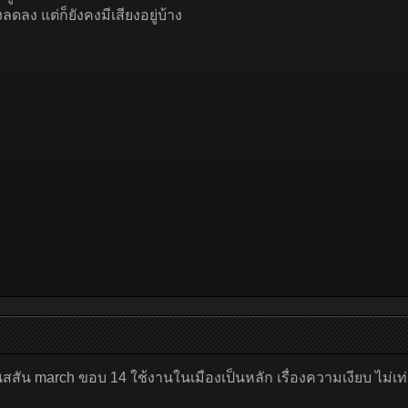
งลดลง แต่ก็ยังคงมีเสียงอยู่บ้าง
กับนิสสัน march ขอบ 14 ใช้งานในเมืองเป็นหลัก เรื่องความเงียบ ไม่เ