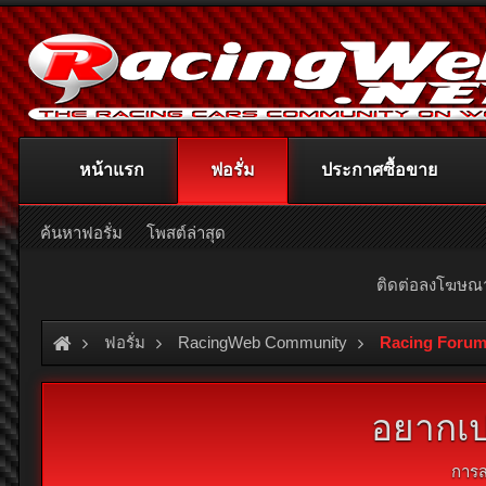
หน้าแรก
ฟอรั่ม
ประกาศซื้อขาย
ค้นหาฟอรั่ม
โพสต์ล่าสุด
ติดต่อลงโฆษ
ฟอรั่ม
RacingWeb Community
Racing Forum
อยากเป
การส