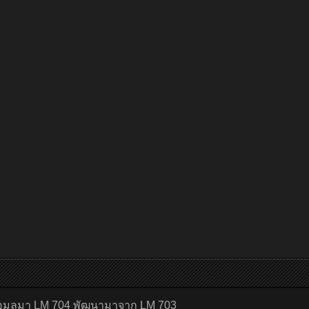
ูข้อมูลมา LM 704 พัฒนามาจาก LM 703