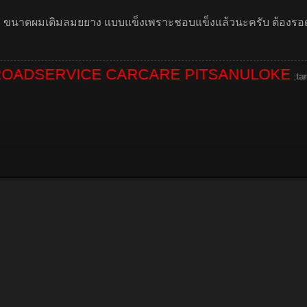
มครับ ขนาดผมเติมลมยยาง แบบแข็งเพราะชอบแข็งแล้วนะครับ ต้องรอ
ERVICE CARCARE PITSANULOKE
:target: