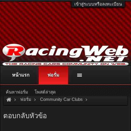
เข้าสู่ระบบหรือลงทะเบียน
หน้าแรก
ฟอรั่ม
ติดต่อลงโฆษณา
racingweb@gmail.com
หรือโทร. 081-811-1138
หรืออ่านรายละเอียดเพิ่มเติม คลิกที่นี่
ค้นหาฟอรั่ม
โพสต์ล่าสุด
ฟอรั่ม
Community Car Clubs
Individual Car Clubs
FF Drift CREW
ตอบกลับหัวข้อ
รูป 626 RE เวอร์ชั่นใหม่คร้าบ.....( เพิ่มรูปใหม่ )