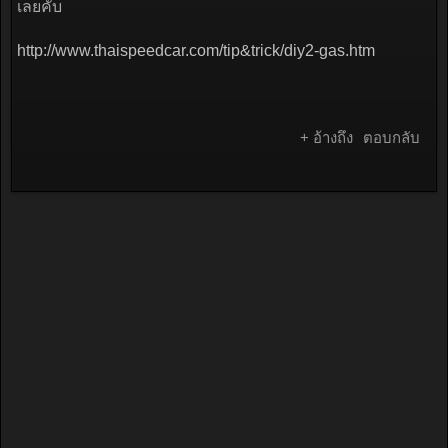
เลยคับ
http://www.thaispeedcar.com/tip&trick/diy2-gas.htm
+ อ้างถึง
ตอบกลับ