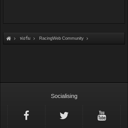
ฟอรั่ม
RacingWeb Community
Racing Forum (Cars Forum)
D.I.Y.
Socialising