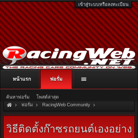
เข้าสู่ระบบหรือลงทะเบียน
หน้าแรก
ฟอรั่ม
ติดต่อลงโฆษณา
racingweb@gmail.com
หรือโทร. 081-811-1138
หรืออ่านรายละเอียดเพิ่มเติม คลิกที่นี่
ค้นหาฟอรั่ม
โพสต์ล่าสุด
ฟอรั่ม
RacingWeb Community
Racing Forum (Cars Forum)
D.I.Y.
วิธีติดตั้งก๊าซรถยนต์เองอย่าง