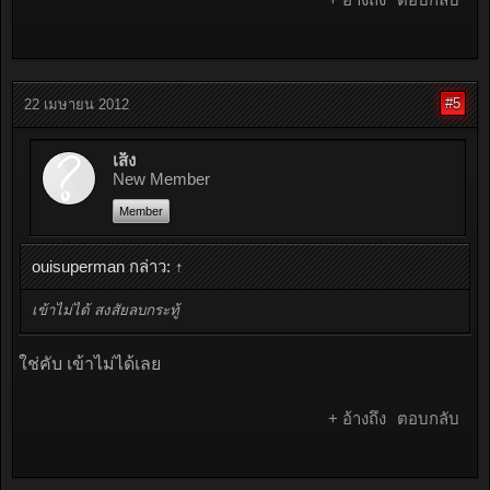
#5
22 เมษายน 2012
เส็ง
New Member
Member
ouisuperman กล่าว:
↑
เข้าไม่ได้ สงสัยลบกระทู้
ใช่คับ เข้าไม่ได้เลย
+ อ้างถึง
ตอบกลับ