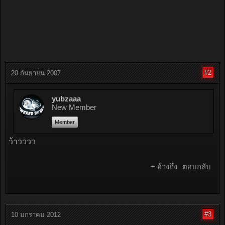
#2
20 กันยายน 2007
yubzaaa
New Member
Member
ว้าวววว
+ อ้างถึง
ตอบกลับ
#3
10 มกราคม 2012