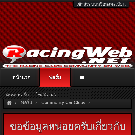
เข้าสู่ระบบหรือลงทะเบียน
หน้าแรก
ฟอรั่ม
ติดต่อลงโฆษณา
racingweb@gmail.com
หรือโทร. 081-811-1138
หรืออ่านรายละเอียดเพิ่มเติม คลิกที่นี่
ค้นหาฟอรั่ม
โพสต์ล่าสุด
ฟอรั่ม
Community Car Clubs
Toyota Car Clubs
MR2 Club
ขอข้อมูลหน่อยครับเกี่ยวกับ