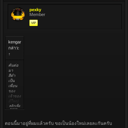
pexky
Member
VIP
kengar
กล่าว:
↑
คันต่อ
มา
สีดำ
เป็น
เพื่อน
ของ
เจ้าของTRDเป็น
ผู้ใหญ่
คลิกเพื่อ
แล้ว
ขยาย...
ครับ
ต่อมา
เป็น
ตอนนี้มาอยู่ที่ผมแล้วครับ ขอเป็นน้องใหม่เลยละกันครับ
ของ