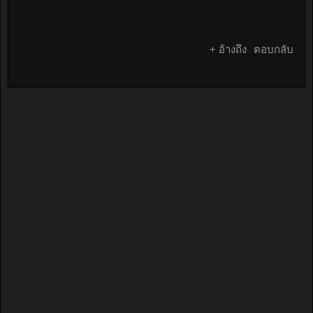
คุณ
แซงค์
ปฏิวัตน์
เรืองศรี
+ อ้างถึง
ตอบกลับ
ต่อมา
อยู่ที่พี่
บิ๊ก
เจ้าของ
ผับที่
พัทยา
และมี
ฝรั่งมา
ขอชื้อ
ไป
ใช้ได้
ไม่นาน
มาอยู่ที่
คุณนัท
NEED
และใน
ที่สุ
ดก็อยที่
คุณ ป๊
อบนั้ล่ะ
ครับ